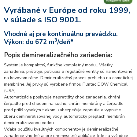
Vyrábané v Európe od roku 1999,
v súlade s ISO 9001.
Vhodné aj pre kontinuálnu prevádzku.
3
Výkon: do 672 m
/deň*
Popis demineralizačného zariadenia:
Systém je kompaktný, funkčne kompletný modul. Všetky
zariadenia, prístroje, potrubia a regulačné ventily sú namontované
na kovovom ráme. Demineralizačný proces prebieha na osmotickej
membráne. Jej prvky sú vyrobené firmou Filmtec DOW Chemical
(USA).
Automatizácia poskytuje nepretržitý chod zariadenia, chráni
čerpadlo pred chodom na sucho, chráni membrány a čerpadlo
pred príliš vysokým tlakom, zabezpečuje zapnutie a vypnutie
zberu demineralizovanej vody, automatický preplach membrán
demineralizovanou vodou.
Vďaka použitiu kvalitných komponentov je demineralizačné
zariadenie vhodné aj pre priemyselné aplikácie, kde sa vyžaduje