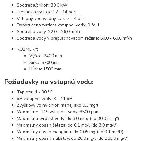
Spotreba/príkon: 30,0 kW
Prevádzkový tlak: 12 - 14 bar
Vstupný vodovodný tlak: 2 - 4 bar
Doporučená tvrdosť vstupnej vody: 0 °dH
3
Spotreba vody: 22,0 - 26,0 m
/h
3
Spotreba vody v preplachovacom režime: 50,0 - 60,0 m
/h
ROZMERY:
Výška: 2400 mm
Šírka: 5700 mm
Hĺbka: 1500 mm
Požiadavky na vstupnú vodu:
Teplota: 4 - 30 °C
pH vstupnej vody: 3 - 11 pH
Zvyškový voľný chlór: menej ako 0.1 mg/l
Maximálne TDS vstupnej vody: 3500 ppm
Maximálna tvrdosť vody: do 3.0 mEq (do 30.0 mEq*)
Maximálny obsah železa: do 0.1 mg/l (do 3.0 mg/l*)
Maximálny obsah mangánu: do 0.05 mg (do 0.1 mg/l*)
Maximálny obsah silikátov: do 20.0 mg/l (do 250.0 mg/l*)