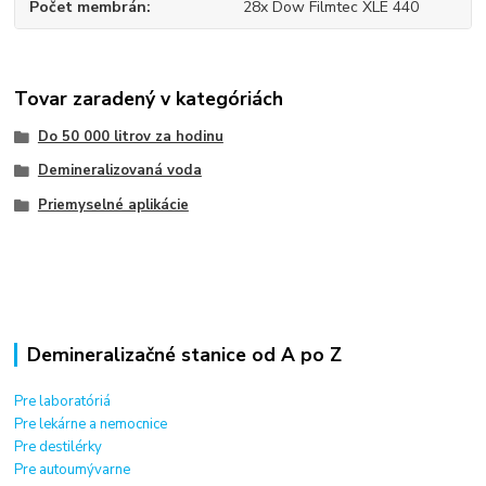
Počet membrán
28x Dow Filmtec XLE 440
Tovar zaradený v kategóriách
Do 50 000 litrov za hodinu
Demineralizovaná voda
Priemyselné aplikácie
Demineralizačné stanice od A po Z
Pre laboratóriá
Pre lekárne a nemocnice
Pre destilérky
Pre autoumývarne