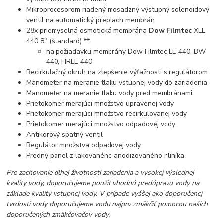
Mikroprocesorom riadený mosadzný výstupný solenoidový
ventil na automatický preplach membrán
28x priemyselná osmotická membrána
Dow Filmtec
XLE
440 8" (štandard) **
na požiadavku membrány Dow Filmtec LE 440, BW
440, HRLE 440
Recirkulačný okruh na zlepšenie výťažnosti s regulátorom
Manometer na meranie tlaku vstupnej vody do zariadenia
Manometer na meranie tlaku vody pred membránami
Prietokomer merajúci množstvo upravenej vody
Prietokomer merajúci množstvo recirkulovanej vody
Prietokomer merajúci množstvo odpadovej vody
Antikorový spätný ventil
Regulátor množstva odpadovej vody
Predný panel z lakovaného anodizovaného hliníka
Pre zachovanie dlhej životnosti zariadenia a vysokej výslednej
kvality vody, doporučujeme použiť vhodnú predúpravu vody na
základe kvality vstupnej vody. V prípade vyššej ako doporučenej
tvrdosti vody doporučujeme vodu najprv zmäkčiť pomocou našich
doporučených zmäkčovačov vody.