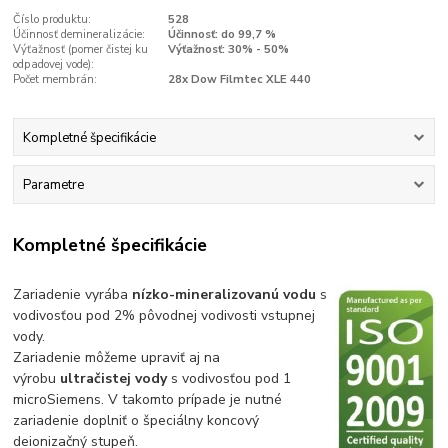
Číslo produktu:
528
Účinnosť demineralizácie:
Účinnosť: do 99,7 %
Výťažnosť (pomer čistej ku
Výťažnosť: 30% - 50%
odpadovej vode):
Počet membrán:
28x Dow Filmtec XLE 440
Kompletné špecifikácie
Parametre
Kompletné špecifikácie
Zariadenie vyrába
nízko-mineralizovanú vodu
s
vodivosťou pod 2% pôvodnej vodivosti vstupnej
vody.
Zariadenie môžeme upraviť aj na
výrobu
ultračistej vody
s vodivosťou pod 1
microSiemens. V takomto prípade je nutné
zariadenie doplniť o špeciálny koncový
deionizačný stupeň.