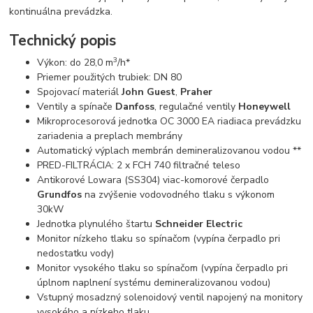
kontinuálna prevádzka.
Technický popis
3
Výkon: do 28,0 m
/h*
Priemer použitých trubiek: DN 80
Spojovací materiál
John Guest
,
Praher
Ventily a spínače
Danfoss
, regulačné ventily
Honeywell
Mikroprocesorová jednotka OC 3000 EA riadiaca prevádzku
zariadenia a preplach membrány
Automatický výplach membrán demineralizovanou vodou **
PRED-FILTRÁCIA: 2 x FCH 740 filtračné teleso
Antikorové Lowara (SS304) viac-komorové čerpadlo
Grundfos
na zvýšenie vodovodného tlaku s výkonom
30kW
Jednotka plynulého štartu
Schneider Electric
Monitor nízkeho tlaku so spínačom (vypína čerpadlo pri
nedostatku vody)
Monitor vysokého tlaku so spínačom (vypína čerpadlo pri
úplnom naplnení systému demineralizovanou vodou)
Vstupný mosadzný solenoidový ventil napojený na monitory
vysokého a nízkeho tlaku