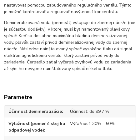
nastavovať pomocou zabudovaného regulačného ventilu. Týmto
je možné kontrolovať a regulovať nasýtenosť koncentrátu.
Demineralizovaná voda (permeát) vstupuje do zbernej nádrže (nie
je súčasťou dodávky), v ktorej musí byť namontovaný plavákový
spínač. Keď sa dosiahne maximálna hladina demineralizovanej
vody, plavák zastaví prívod demineralizovanej vody do zbernej
nádrže. Následne nainštalovaný spínač vysokého tlaku dá signál
elektromagnetickému ventilu, ktorý zastaví prívod vody do
zariadenia. Čerpadlo zatiaľ vyčerpá zvytkovú vodu zo zariadenia
až kým ho nevypne nainštalovaný spínač nízkeho tlaku.
Parametre
Účinnosť demineralizácie
Účinnosť: do 99,7 %
Výťažnosť (pomer čistej ku
Výťažnosť: 30% - 50%
odpadovej vode)