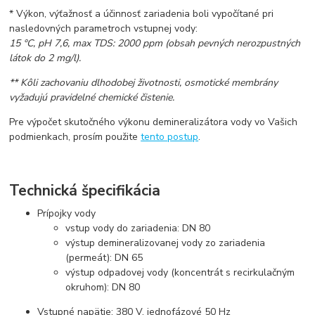
* Výkon, výťažnosť a účinnosť zariadenia boli vypočítané pri
nasledovných parametroch vstupnej vody:
15 °C, pH 7,6, max TDS: 2000 ppm (obsah pevných nerozpustných
látok do 2 mg/l).
**
Kôli zachovaniu dlhodobej životnosti, osmotické membrány
vyžadujú pravidelné chemické čistenie.
Pre výpočet skutočného výkonu demineralizátora vody vo Vašich
podmienkach, prosím použite
tento postup
.
Technická špecifikácia
Prípojky vody
vstup vody do zariadenia: DN 80
výstup demineralizovanej vody zo zariadenia
(permeát): DN 65
výstup odpadovej vody (koncentrát s recirkulačným
okruhom): DN 80
Vstupné napätie: 380 V, jednofázové 50 Hz