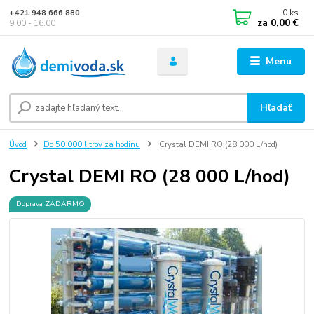
0
ks
+421 948 666 880
za
0,00 €
9:00 - 16:00
Menu
Hľadať
Úvod
Do 50 000 litrov za hodinu
Crystal DEMI RO (28 000 L/hod)
Crystal DEMI RO (28 000 L/hod)
Doprava ZADARMO