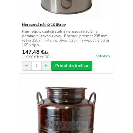
Nerezová nádrž 10 litrov
Hermeticky uzatvárateľná nerezová nádrž na
demineralizovanú vodu. Rozmer: priemer 235 mm,
výška 330 mm Vrchný otvor: 125 mm Výpustný otvor
1/2" v spo...
147,48 €
/
ks
Skladom
119,90 €
bez DPH
Pridať do košíka