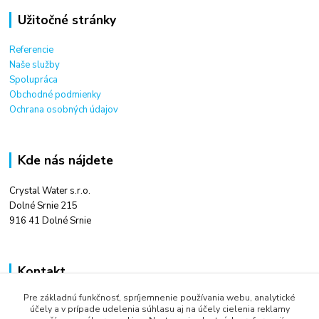
Užitočné stránky
Referencie
Naše služby
Spolupráca
Obchodné podmienky
Ochrana osobných údajov
Kde nás nájdete
Crystal Water s.r.o.
Dolné Srnie 215
916 41 Dolné Srnie
Kontakt
Pre základnú funkčnosť, spríjemnenie používania webu, analytické
Ing. Tomáš Kováč
účely a v prípade udelenia súhlasu aj na účely cielenia reklamy
+421 948 666 880