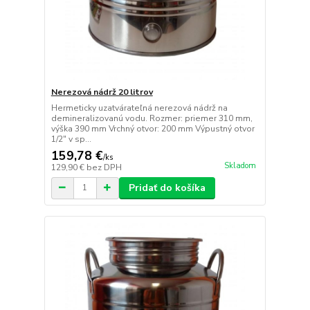
Nerezová nádrž 20 litrov
Hermeticky uzatvárateľná nerezová nádrž na
demineralizovanú vodu. Rozmer: priemer 310 mm,
výška 390 mm Vrchný otvor: 200 mm Výpustný otvor
1/2" v sp...
159,78 €
/
ks
Skladom
129,90 €
bez DPH
Pridať do košíka