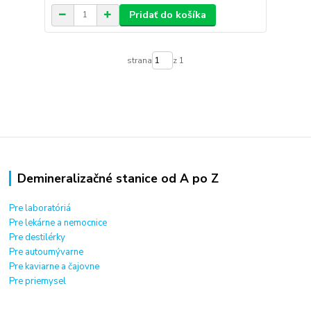
Pridať do košíka
strana
z 1
Demineralizačné stanice od A po Z
Pre laboratóriá
Pre lekárne a nemocnice
Pre destilérky
Pre autoumývarne
Pre kaviarne a čajovne
Pre priemysel