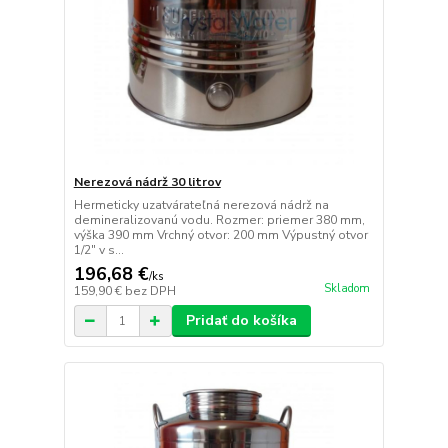
Nerezová nádrž 30 litrov
Hermeticky uzatvárateľná nerezová nádrž na
demineralizovanú vodu. Rozmer: priemer 380 mm,
výška 390 mm Vrchný otvor: 200 mm Výpustný otvor
1/2" v s...
196,68 €
/
ks
Skladom
159,90 €
bez DPH
Pridať do košíka