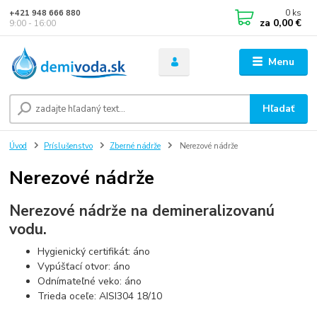
0
ks
+421 948 666 880
za
0,00 €
9:00 - 16:00
Menu
Hľadať
Úvod
Príslušenstvo
Zberné nádrže
Nerezové nádrže
Nerezové nádrže
Nerezové nádrže na demineralizovanú
vodu.
Hygienický certifikát: áno
Vypúšťací otvor: áno
Odnímateľné veko: áno
Trieda oceľe: AISI304 18/10