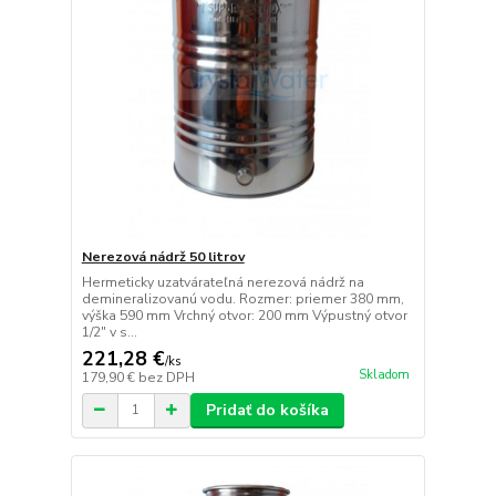
Nerezová nádrž 50 litrov
Hermeticky uzatvárateľná nerezová nádrž na
demineralizovanú vodu. Rozmer: priemer 380 mm,
výška 590 mm Vrchný otvor: 200 mm Výpustný otvor
1/2" v s...
221,28 €
/
ks
Skladom
179,90 €
bez DPH
Pridať do košíka