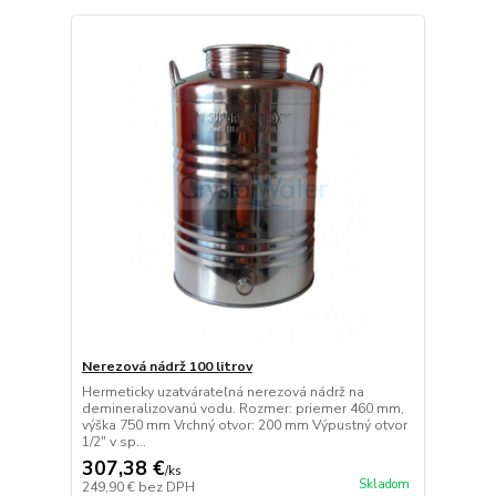
Nerezová nádrž 100 litrov
Hermeticky uzatvárateľná nerezová nádrž na
demineralizovanú vodu. Rozmer: priemer 460 mm,
výška 750 mm Vrchný otvor: 200 mm Výpustný otvor
1/2" v sp...
307,38 €
/
ks
Skladom
249,90 €
bez DPH