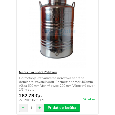
Nerezová nádrž 75 litrov
Hermeticky uzatvárateľná nerezová nádrž na
demineralizovanú vodu. Rozmer: priemer 460 mm,
výška 600 mm Vrchný otvor: 200 mm Výpustný otvor
1/2" v sp...
282,78 €
/
ks
Skladom
229,90 €
bez DPH
Pridať do košíka