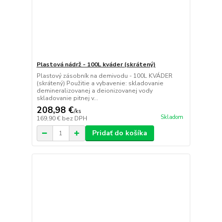
Plastová nádrž - 100L kváder (skrátený)
Plastový zásobník na demivodu - 100L KVÁDER
(skrátený) Použitie a vybavenie: skladovanie
demineralizovanej a deionizovanej vody
skladovanie pitnej v...
208,98 €
/
ks
Skladom
169,90 €
bez DPH
Pridať do košíka