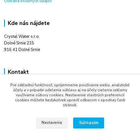
Ochrana osobných údajov
Kde nás nájdete
Crystal Water s.r.o.
Dolné Srnie 215
916 41 Dolné Srnie
Kontakt
Pre základnú funkčnosť, spríjemnenie používania webu, analytické
Ing. Tomáš Kováč
účely a v prípade udelenia súhlasu aj na účely cielenia reklamy
+421 948 666 880
využívame súbory cookies. Nastavenie vlastných preferencií
9:00 - 16:00
cookies môžete kedykoľvek upraviť odkazom v spodnej časti
stránok.
info@crystalwater.sk
Súhlasím
Nastavenia