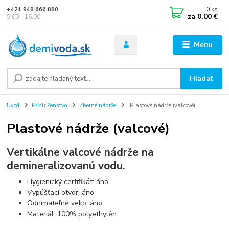
0
ks
+421 948 666 880
za
0,00 €
9:00 - 16:00
Menu
Hľadať
Úvod
Príslušenstvo
Zberné nádrže
Plastové nádrže (valcové)
Plastové nádrže (valcové)
Vertikálne valcové nádrže na
demineralizovanú vodu.
Hygienický certifikát: áno
Vypúšťací otvor: áno
Odnímateľné veko: áno
Materiál: 100% polyethylén