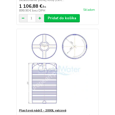
skladovanie pitnej vody (cert...
1 106,88 €
/
ks
Skladom
899,90 €
bez DPH
Pridať do košíka
Plastová nádrž - 2000L valcová