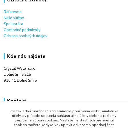
Referencie
Naše služby
Spolupráca
Obchodné podmienky
Ochrana osobných údajov
Kde nás nájdete
Crystal Water s.r.o.
Dolné Srnie 215
916 41 Dolné Srnie
Kontakt
Pre základnú funkčnosť, spríjemnenie používania webu, analytické
Ing. Tomáš Kováč
účely a v prípade udelenia súhlasu aj na účely cielenia reklamy
+421 948 666 880
využívame súbory cookies. Nastavenie vlastných preferencií
9:00 - 16:00
cookies môžete kedykoľvek upraviť odkazom v spodnej časti