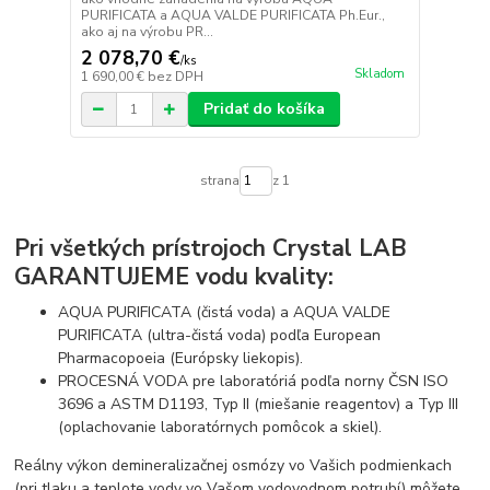
PURIFICATA a AQUA VALDE PURIFICATA Ph.Eur.,
ako aj na výrobu PR...
2 078,70 €
/
ks
Skladom
1 690,00 €
bez DPH
Pridať do košíka
strana
z 1
Pri všetkých prístrojoch Crystal LAB
GARANTUJEME vodu kvality:
AQUA PURIFICATA (čistá voda) a AQUA VALDE
PURIFICATA (ultra-čistá voda) podľa European
Pharmacopoeia (Európsky liekopis).
PROCESNÁ VODA pre laboratóriá podľa norny ČSN ISO
3696 a ASTM D1193, Typ II (miešanie reagentov) a Typ III
(oplachovanie laboratórnych pomôcok a skiel).
Reálny výkon demineralizačnej osmózy vo Vašich podmienkach
(pri tlaku a teplote vody vo Vašom vodovodnom potrubí) môžete