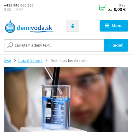
0
ks
+421 948 666 880
za
0,00 €
9:00 - 16:00
Menu
Hľadať
Úvod
Ultra čistá voda
Destilátory bez čerpadla