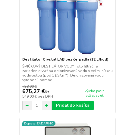
Destilátor Crystal LAB bez čerpadla (12 L/hod)
ŠPIČKOVÝ DESTILÁTOR VODY Toto filtračné
zariadenie vyrába deionizovanú vodu s veľmi nízkou
vodivosťou (pod 1 μS/cm*). Deionizovanú vodu
vyrobenú pomoc...
738,00 €
675,27 €
výroba podľa
/
ks
požiadaviek
549,00 €
bez DPH
Pridať do košíka
Doprava ZADARMO