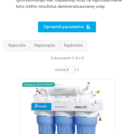
spotrebovávajú viac odpadovej vody na vyprodukovanie
toho istého množstva demineralizaovanej vody.
Upresniť parametre
Najnovšie
Najlacnejšie
Najdrahšie
Zobrazujem 1-6 z 6
strana
z 1
Doprava ZADARMO