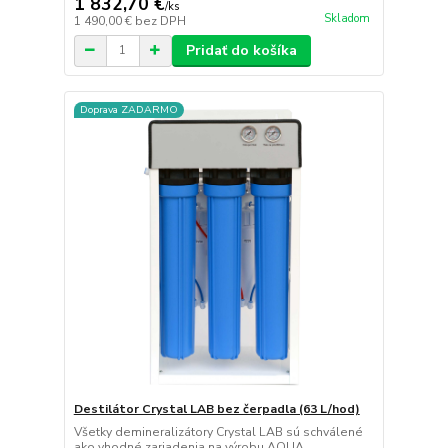
1 832,70 €
/
ks
Skladom
1 490,00 €
bez DPH
Pridať do košíka
Doprava ZADARMO
Destilátor Crystal LAB bez čerpadla (63 L/hod)
Všetky demineralizátory Crystal LAB sú schválené
ako vhodné zariadenia na výrobu AQUA