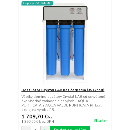
Doprava ZADARMO
Destilátor Crystal LAB bez čerpadla (35 L/hod)
Všetky demineralizátory Crystal LAB sú schválené
ako vhodné zariadenia na výrobu AQUA
PURIFICATA a AQUA VALDE PURIFICATA Ph.Eur.,
ako aj na výrobu PR...
1 709,70 €
/
ks
Skladom
1 390,00 €
bez DPH