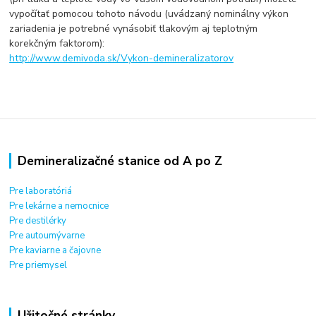
vypočítať pomocou tohoto návodu (uvádzaný nominálny výkon
zariadenia je potrebné vynásobiť tlakovým aj teplotným
korekčným faktorom):
http://www.demivoda.sk/Vykon-demineralizatorov
Demineralizačné stanice od A po Z
Pre laboratóriá
Pre lekárne a nemocnice
Pre destilérky
Pre autoumývarne
Pre kaviarne a čajovne
Pre priemysel
Užitočné stránky