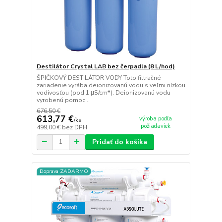
Destilátor Crystal LAB bez čerpadla (8 L/hod)
ŠPIČKOVÝ DESTILÁTOR VODY Toto filtračné
zariadenie vyrába deionizovanú vodu s veľmi nízkou
vodivosťou (pod 1 μS/cm*). Deionizovanú vodu
vyrobenú pomoc...
676,50 €
613,77 €
výroba podľa
/
ks
požiadaviek
499,00 €
bez DPH
Pridať do košíka
Doprava ZADARMO