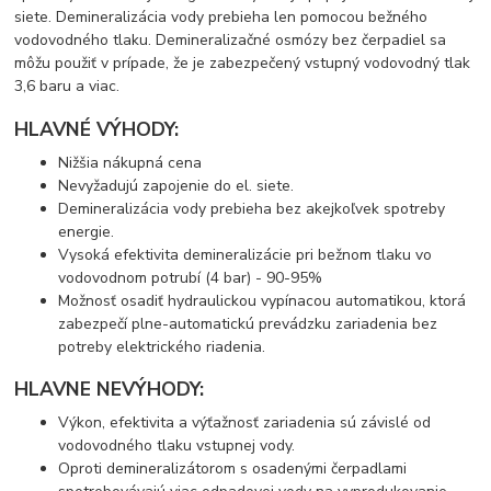
siete. Demineralizácia vody prebieha len pomocou bežného
vodovodného tlaku. Demineralizačné osmózy bez čerpadiel sa
môžu použiť v prípade, že je zabezpečený vstupný vodovodný tlak
3,6 baru a viac.
HLAVNÉ VÝHODY:
Nižšia nákupná cena
Nevyžadujú zapojenie do el. siete.
Demineralizácia vody prebieha bez akejkoľvek spotreby
energie.
Vysoká efektivita demineralizácie pri bežnom tlaku vo
vodovodnom potrubí (4 bar) - 90-95%
Možnosť osadiť hydraulickou vypínacou automatikou, ktorá
zabezpečí plne-automatickú prevádzku zariadenia bez
potreby elektrického riadenia.
HLAVNE NEVÝHODY:
Výkon, efektivita a výťažnosť zariadenia sú závislé od
vodovodného tlaku vstupnej vody.
Oproti demineralizátorom s osadenými čerpadlami