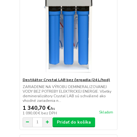
Destilátor Crystal LAB bez čerpadla (24 L/hod)
ZARIADENIE NA VÝROBU DEMINERALIZOVANEJ
VODY BEZ POTREBY ELEKTRICKEJ ENERGIE. Všetky
demineralizátory Crystal LAB sú schválené ako
vhodné zariadenia n...
1 340,70 €
/
ks
Skladom
1 090,00 €
bez DPH
Pridať do košíka