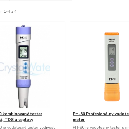
m 1-4 z 4
 kombinovaný tester
PH-80 Profesionálny vodot
ti, TDS a teploty
meter
je vodotesný tester vodivosti,
PH-80 je vodotesný tester s 