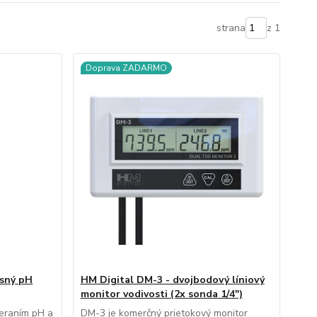
strana
z 1
Doprava ZADARMO
esný pH
HM Digital DM-3 - dvojbodový líniový
monitor vodivosti (2x sonda 1/4")
meraním pH a
DM-3 je komerčný prietokový monitor