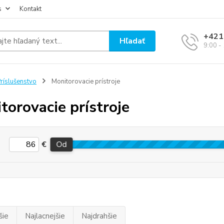
s
Kontakt
+421
Hľadať
9:00 -
ríslušenstvo
Monitorovacie prístroje
torovacie prístroje
€
Od
šie
Najlacnejšie
Najdrahšie