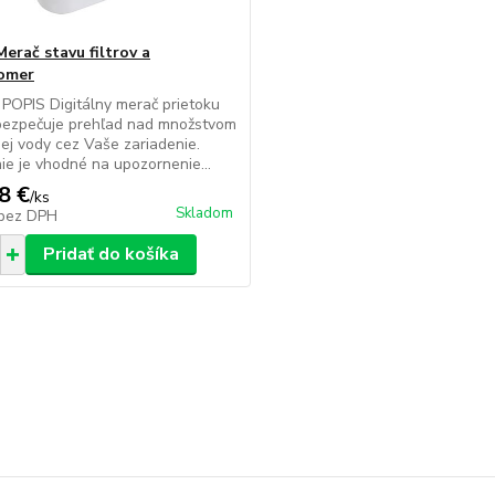
erač stavu filtrov a
omer
OPIS Digitálny merač prietoku
bezpečuje prehľad nad množstvom
ej vody cez Vaše zariadenie.
ie je vhodné na upozornenie...
8 €
/
ks
Skladom
bez DPH
Pridať do košíka