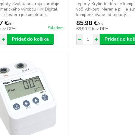
ploty. Kvalitu prístroja zaručuje
teploty. Krytie testera je kom
merického výrobcu HM Digital.
voči vlhkosti. Meranie pH je a
ie testera je kompletne...
kompenzované od teploty,...
7 €
85,98 €
/
ks
/
ks
Skladom
bez DPH
69,90 €
bez DPH
Pridať do košíka
Pridať do koš