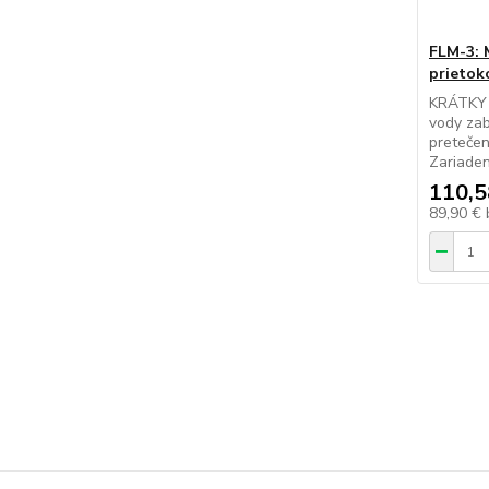
FLM-3: M
prietok
KRÁTKY P
vody za
pretečen
Zariaden
110,5
89,90 €