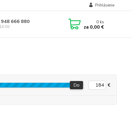
Prihlásenie
 948 666 880
0
ks
za
0,00 €
 16:00
Do
€