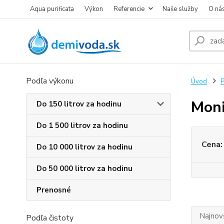
Aqua purificata
Výkon
Referencie
Naše služby
O ná
Podľa výkonu
Úvod
P
Moni
Do 150 litrov za hodinu
Do 1 500 litrov za hodinu
Cena:
Do 10 000 litrov za hodinu
Do 50 000 litrov za hodinu
Prenosné
Najnov
Podľa čistoty