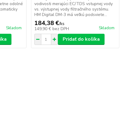
pletne odolné
vodivosti merajúci EC/TDS vstupnej vody
utomaticky
vs. výstupnej vody filtračného systému.
HM Digital DM-3 má veľkú podsviete...
184,38 €
/
ks
Skladom
Skladom
149,90 €
bez DPH
íka
Pridať do košíka