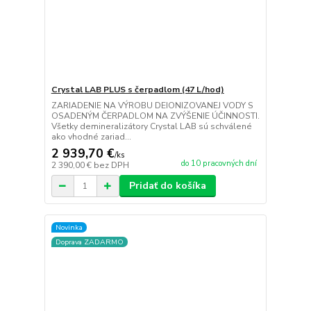
Crystal LAB PLUS s čerpadlom (47 L/hod)
ZARIADENIE NA VÝROBU DEIONIZOVANEJ VODY S
OSADENÝM ČERPADLOM NA ZVÝŠENIE ÚČINNOSTI.
Všetky demineralizátory Crystal LAB sú schválené
ako vhodné zariad...
2 939,70 €
/
ks
do 10 pracovných dní
2 390,00 €
bez DPH
Pridať do košíka
Novinka
Doprava ZADARMO