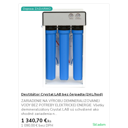
Doprava ZADARMO
Destilátor Crystal LAB bez čerpadla (24 L/hod)
ZARIADENIE NA VÝROBU DEMINERALIZOVANEJ
VODY BEZ POTREBY ELEKTRICKEJ ENERGIE. Všetky
demineralizátory Crystal LAB sú schválené ako
vhodné zariadenia n...
1 340,70 €
/
ks
Skladom
1 090,00 €
bez DPH