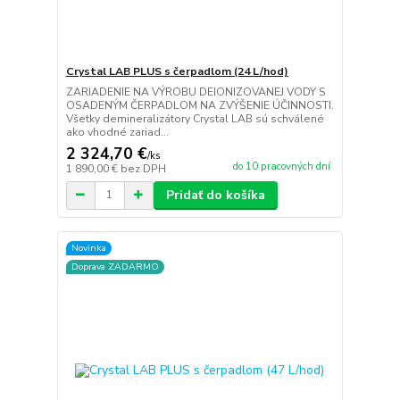
Crystal LAB PLUS s čerpadlom (24 L/hod)
ZARIADENIE NA VÝROBU DEIONIZOVANEJ VODY S
OSADENÝM ČERPADLOM NA ZVÝŠENIE ÚČINNOSTI.
Všetky demineralizátory Crystal LAB sú schválené
ako vhodné zariad...
2 324,70 €
/
ks
do 10 pracovných dní
1 890,00 €
bez DPH
Pridať do košíka
Novinka
Doprava ZADARMO