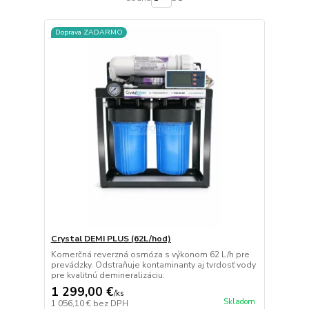
Doprava ZADARMO
Crystal DEMI PLUS (62L/hod)
Komerčná reverzná osmóza s výkonom 62 L/h pre
prevádzky. Odstraňuje kontaminanty aj tvrdosť vody
pre kvalitnú demineralizáciu.
1 299,00 €
/
ks
Skladom
1 056,10 €
bez DPH