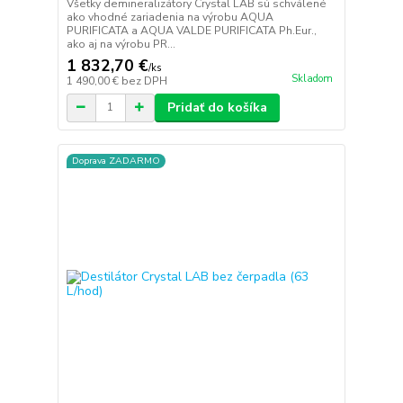
Všetky demineralizátory Crystal LAB sú schválené
ako vhodné zariadenia na výrobu AQUA
PURIFICATA a AQUA VALDE PURIFICATA Ph.Eur.,
ako aj na výrobu PR...
1 832,70 €
/
ks
Skladom
1 490,00 €
bez DPH
Pridať do košíka
Doprava ZADARMO