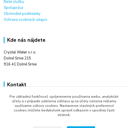
Naše služby
Spolupráca
Obchodné podmienky
Ochrana osobných údajov
Kde nás nájdete
Crystal Water s.r.o.
Dolné Srnie 215
916 41 Dolné Srnie
Kontakt
Pre základnú funkčnosť, spríjemnenie používania webu, analytické
Ing. Tomáš Kováč
účely a v prípade udelenia súhlasu aj na účely cielenia reklamy
+421 948 666 880
využívame súbory cookies. Nastavenie vlastných preferencií
9:00 - 16:00
cookies môžete kedykoľvek upraviť odkazom v spodnej časti
stránok.
info@crystalwater.sk