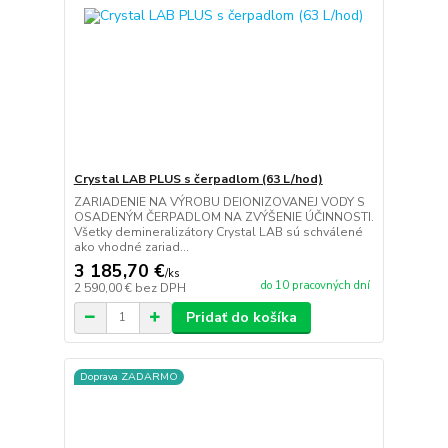
Crystal LAB PLUS s čerpadlom (63 L/hod)
ZARIADENIE NA VÝROBU DEIONIZOVANEJ VODY S
OSADENÝM ČERPADLOM NA ZVÝŠENIE ÚČINNOSTI.
Všetky demineralizátory Crystal LAB sú schválené
ako vhodné zariad...
3 185,70 €
/
ks
do 10 pracovných dní
2 590,00 €
bez DPH
Pridať do košíka
Doprava ZADARMO