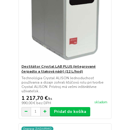
Destilátor Crystal LAB PLUS (integrované
čerpadlo a tlaková nádr) (12 L/hod)
Technológia Crystal ALISON Jednoduchosť
používania a dizajn zohrali kľúčovú rolu pri tvorbe
Crystal ALISON. Prístroj má veľmi inštinktívne
užívateľsk...
1 217,70 €
/
ks
skladom
990,00 €
bez DPH
Pridať do košíka
Doprava ZADARMO