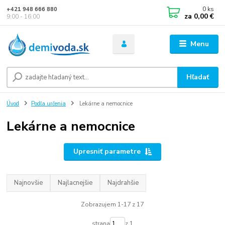
0
ks
+421 948 666 880
za
0,00 €
9:00 - 16:00
Menu
Hľadať
Úvod
Podľa určenia
Lekárne a nemocnice
Lekárne a nemocnice
Upresniť parametre
Najnovšie
Najlacnejšie
Najdrahšie
Zobrazujem 1-17 z 17
strana
z 1