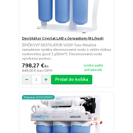
Destilátor Crystal LAB s čerpadlom (8 L/hod)
ŠPIČKOVÝ DESTILÁTOR VODY Toto filtračné
zariadenie vyrába deionizovanú vodu s veľmi nízkou
vodivosťou (pod 1 μS/cm*). Deionizovanú vodu
vyrobenú pomoc...
798,27 €
výroba podľa
/
ks
požiadaviek
649,00 €
bez DPH
Pridať do košíka
Doprava ZADARMO