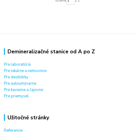
strana
z 1
Demineralizačné stanice od A po Z
Pre laboratóriá
Pre lekárne a nemocnice
Pre destilérky
Pre autoumývarne
Pre kaviarne a čajovne
Pre priemysel
Užitočné stránky
Referencie