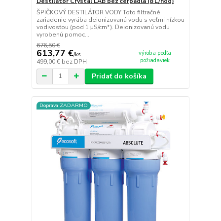
Destilátor Crystal LAB bez čerpadla (8 L/hod)
ŠPIČKOVÝ DESTILÁTOR VODY Toto filtračné
zariadenie vyrába deionizovanú vodu s veľmi nízkou
vodivosťou (pod 1 μS/cm*). Deionizovanú vodu
vyrobenú pomoc...
676,50 €
613,77 €
výroba podľa
/
ks
požiadaviek
499,00 €
bez DPH
Pridať do košíka
Doprava ZADARMO