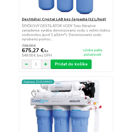
Destilátor Crystal LAB bez čerpadla (12 L/hod)
ŠPIČKOVÝ DESTILÁTOR VODY Toto filtračné
zariadenie vyrába deionizovanú vodu s veľmi nízkou
vodivosťou (pod 1 μS/cm*). Deionizovanú vodu
vyrobenú pomoc...
738,00 €
675,27 €
výroba podľa
/
ks
požiadaviek
549,00 €
bez DPH
Pridať do košíka
Doprava ZADARMO