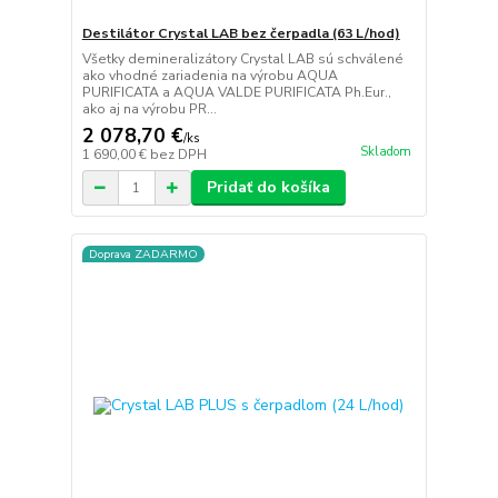
Destilátor Crystal LAB bez čerpadla (63 L/hod)
Všetky demineralizátory Crystal LAB sú schválené
ako vhodné zariadenia na výrobu AQUA
PURIFICATA a AQUA VALDE PURIFICATA Ph.Eur.,
ako aj na výrobu PR...
2 078,70 €
/
ks
Skladom
1 690,00 €
bez DPH
Pridať do košíka
Doprava ZADARMO