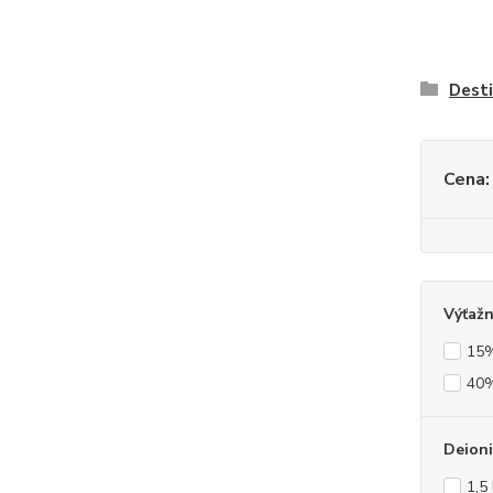
Desti
Cena:
Výťažn
15%
40%
Deion
1,5 