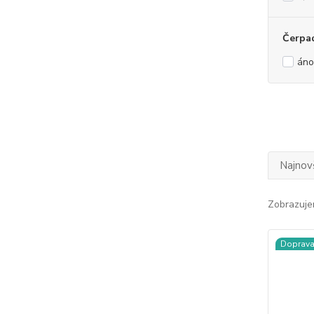
Čerpa
áno
Najnov
Zobrazuje
Doprav