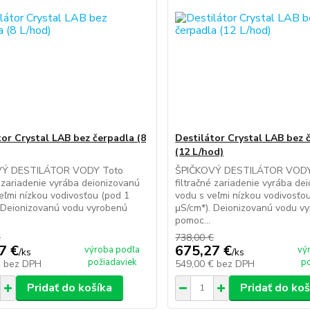
tor Crystal LAB bez čerpadla (8
Destilátor Crystal LAB bez 
(12 L/hod)
VÝ DESTILÁTOR VODY Toto
ŠPIČKOVÝ DESTILÁTOR VODY
é zariadenie vyrába deionizovanú
filtračné zariadenie vyrába de
eľmi nízkou vodivosťou (pod 1
vodu s veľmi nízkou vodivosťo
 Deionizovanú vodu vyrobenú
μS/cm*). Deionizovanú vodu v
pomoc...
€
738,00 €
7 €
675,27 €
výroba podľa
vý
/
ks
/
ks
požiadaviek
p
€
bez DPH
549,00 €
bez DPH
Pridať do košíka
Pridať do koš