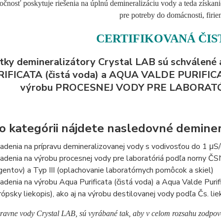
očnosť poskytuje riešenia na úplnú demineralizáciu vody a teda získanie
pre potreby do domácnosti, firie
CERTIFIKOVANÁ ČI
tky demineralizátory Crystal LAB sú schválené
IFICATA (čistá voda) a AQUA VALDE PURIFICATA 
výrobu PROCESNEJ VODY PRE LABORATÓRIÁ
to kategórii nájdete nasledovné deminer
iadenia na prípravu demineralizovanej vody s vodivosťou do 1 μ
iadenia na výrobu procesnej vody pre laboratóriá podľa norny 
gentov) a Typ III (oplachovanie laboratórnych pomôcok a skiel)
iadenia na výrobu Aqua Purificata (čistá voda) a Aqua Valde Puri
rópsky liekopis), ako aj na výrobu destilovanej vody podľa Čs. lie
ravne vody Crystal LAB, sú vyrábané tak, aby v celom rozsahu zod