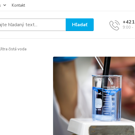
s
Kontakt
+421
Hľadať
9:00 -
ltra čistá voda