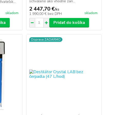
schválené ako vhodné zari...
ívateľsk...
2 447,70 €
/
ks
skladom
skladom
1 990,00 €
bez DPH
íka
Pridať do košíka
Doprava ZADARMO