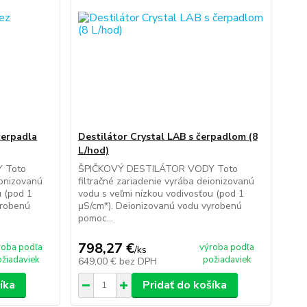
čerpadla
Destilátor Crystal LAB s čerpadlom (8
L/hod)
 Toto
ŠPIČKOVÝ DESTILÁTOR VODY Toto
ionizovanú
filtračné zariadenie vyrába deionizovanú
u (pod 1
vodu s veľmi nízkou vodivosťou (pod 1
yrobenú
μS/cm*). Deionizovanú vodu vyrobenú
pomoc...
798,27 €
roba podľa
výroba podľa
/
ks
ožiadaviek
požiadaviek
649,00 €
bez DPH
íka
Pridať do košíka