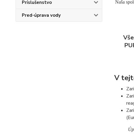
Naša spol
Príslušenstvo
Pred-úprava vody
Vše
PUR
V tej
Zar
Zar
rea
Zar
(Eu
Úp