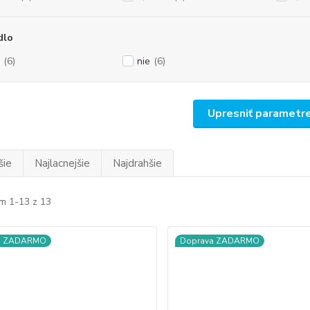
dlo
(6)
nie
(6)
Upresniť parametr
šie
Najlacnejšie
Najdrahšie
m 1-13 z 13
a ZADARMO
Doprava ZADARMO