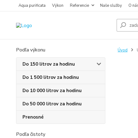
Aqua purificata
Výkon
Referencie
Naše služby
O ná
Podľa výkonu
Úvod
U
Do 150 litrov za hodinu
Do 1 500 litrov za hodinu
Do 10 000 litrov za hodinu
Do 50 000 litrov za hodinu
Prenosné
Podľa čistoty