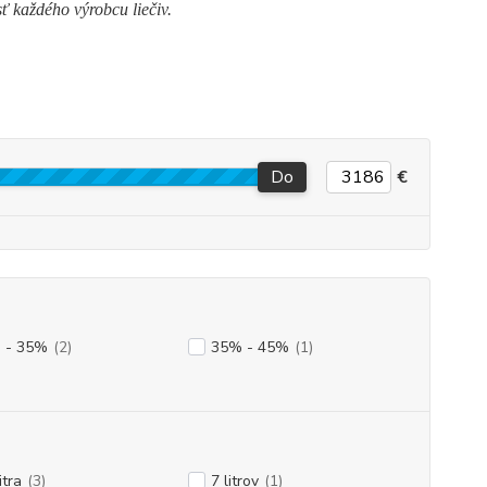
ť každého výrobcu liečiv.
Do
€
 - 35%
(2)
35% - 45%
(1)
itra
(3)
7 litrov
(1)