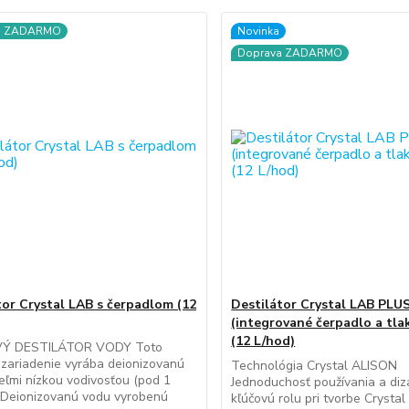
a ZADARMO
Novinka
Doprava ZADARMO
tor Crystal LAB s čerpadlom (12
Destilátor Crystal LAB PLU
(integrované čerpadlo a tlak
(12 L/hod)
VÝ DESTILÁTOR VODY Toto
é zariadenie vyrába deionizovanú
Technológia Crystal ALISON
eľmi nízkou vodivosťou (pod 1
Jednoduchosť používania a diza
 Deionizovanú vodu vyrobenú
kľúčovú rolu pri tvorbe Crysta