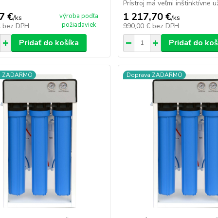
Prístroj má veľmi inštinktívne už
7 €
1 217,70 €
výroba podľa
/
ks
/
ks
požiadaviek
€
bez DPH
990,00 €
bez DPH
Pridať do košíka
Pridať do koš
a ZADARMO
Doprava ZADARMO