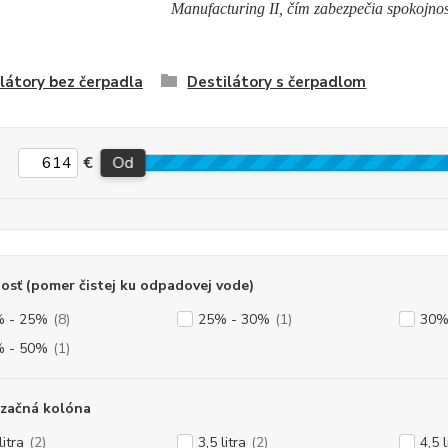
Manufacturing II, čím zabezpečia spokojnos
látory bez čerpadla
Destilátory s čerpadlom
€
Od
osť (pomer čistej ku odpadovej vode)
 - 25%
(8)
25% - 30%
(1)
30%
 - 50%
(1)
izačná kolóna
litra
(2)
3,5 litra
(2)
4,5 l