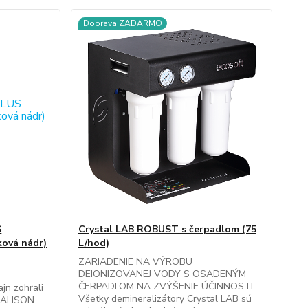
Doprava ZADARMO
S
Crystal LAB ROBUST s čerpadlom (75
ová nádr)
L/hod)
ZARIADENIE NA VÝROBU
DEIONIZOVANEJ VODY S OSADENÝM
ČERPADLOM NA ZVÝŠENIE ÚČINNOSTI.
jn zohrali
Všetky demineralizátory Crystal LAB sú
l ALISON.