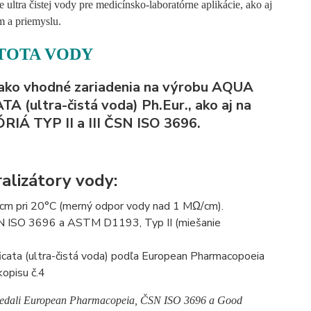
 ultra čistej vody pre medicínsko-laboratórne aplikácie, ako aj
m a priemyslu.
STOTA VODY
 ako vhodné zariadenia na výrobu AQUA
(ultra-čistá voda) Ph.Eur., ako aj na
 TYP II a III ČSN ISO 3696.
alizátory vody:
S/cm pri 20°C (merný odpor vody nad 1 MΩ/cm).
ČSN ISO 3696 a ASTM D1193, Typ II (miešanie
ficata (ultra-čistá voda) podľa European Pharmacopoeia
kopisu č.4
povedali European Pharmacopeia, ČSN ISO 3696 a Good