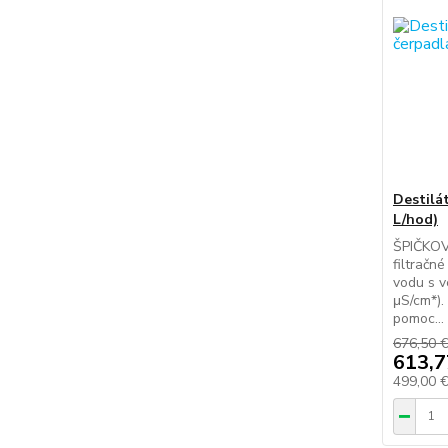
Destilá
L/hod)
ŠPIČKO
filtračn
vodu s v
μS/cm*).
pomoc...
676,50 
613,7
499,00 