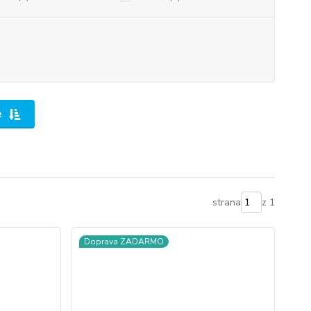
e
strana
z 1
Doprava ZADARMO