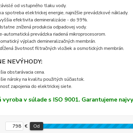
ávislé od vstupného tlaku vody.
ka spotreba elektrickej energie, najnižšie prevádzkové náklady.
vyššia efektivita demineralizácie - do 99%.
statne znížená produkcia odpadovej vody.
e-automatická prevádzka riadená mikroprocesorom.
omatický výplach demineralizačných membrán.
dĺžená životnosť filtračných vložiek a osmotických membrán.
E NEVÝHODY:
šia obstarávacia cena.
šie nároky na kvalitu použitých súčiastok.
nosť zapojenia do elektrickej siete.
á vyroba v súlade s ISO 9001. Garantujeme najvyš
€
Od