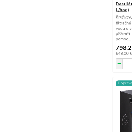
Destilá
L/hod)
ŠPIČKO
filtračn
vodu s v
μS/cm*).
pomoc...
798,2
649,00 
Doprav