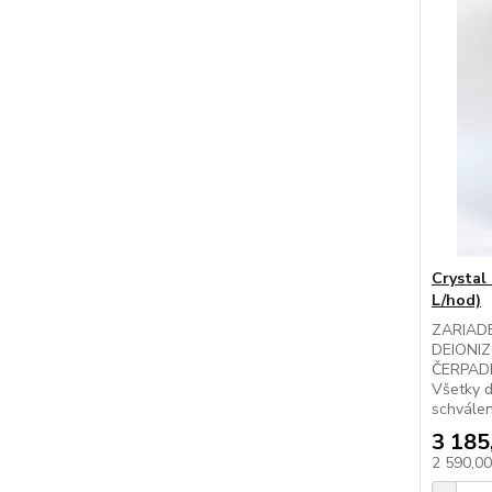
Crystal
L/hod)
ZARIAD
DEIONI
ČERPAD
Všetky d
schválen
3 185
2 590,0