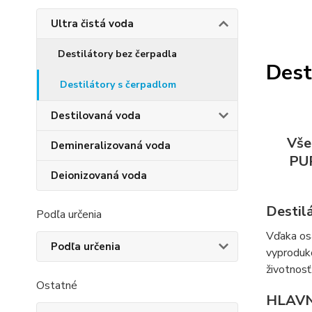
Ultra čistá voda
Destilátory bez čerpadla
Dest
Destilátory s čerpadlom
Destilovaná voda
Vše
Demineralizovaná voda
PUR
Deionizovaná voda
Destilá
Podľa určenia
Vďaka os
Podľa určenia
vyproduko
životnosť
Ostatné
HLAVN