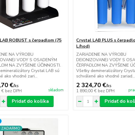
 LAB ROBUST s čerpadlom (75
Crystal LAB PLUS s čerpadl
L/hod)
ENIE NA VÝROBU
ZARIADENIE NA VÝROBU
ZOVANEJ VODY S OSADENÝM
DEIONIZOVANEJ VODY S OS
LOM NA ZVÝŠENIE ÚČINNOSTI.
ČERPADLOM NA ZVÝŠENIE ÚČ
emineralizátory Crystal LAB sú
Všetky demineralizátory Cryst
é ako vhodné zari...
schválené ako vhodné zariad..
,70 €
2 324,70 €
/
ks
/
ks
skladom
pra
0 €
bez DPH
1 890,00 €
bez DPH
Pridať do košíka
Pridať do koš
a ZADARMO