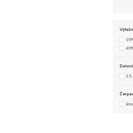
Výťažn
15%
40%
Deion
1,5 
Čerpa
áno