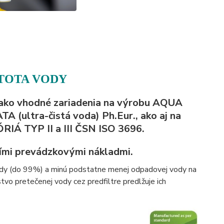
STOTA VODY
 ako vhodné zariadenia na výrobu AQUA
(ultra-čistá voda) Ph.Eur., ako aj na
 TYP II a III ČSN ISO 3696.
žšími prevádzkovými nákladmi.
ody (do 99%) a minú podstatne menej odpadovej vody na
o pretečenej vody cez predfiltre predlžuje ich