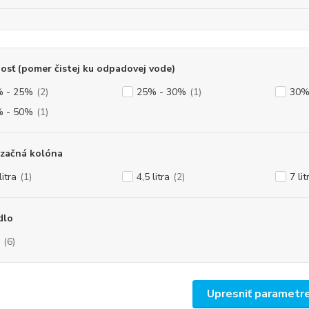
osť (pomer čistej ku odpadovej vode)
 - 25%
(2)
25% - 30%
(1)
30%
 - 50%
(1)
izačná kolóna
litra
(1)
4,5 litra
(2)
7 lit
dlo
(6)
Upresniť parametr