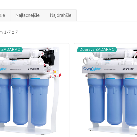
šie
Najlacnejšie
Najdrahšie
m 1-7 z 7
a ZADARMO
Doprava ZADARMO