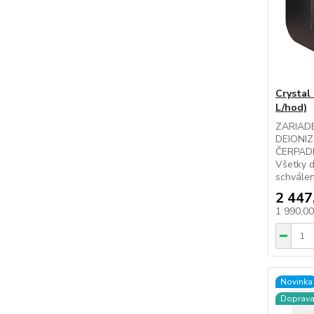
Crystal
L/hod)
ZARIAD
DEIONI
ČERPAD
Všetky d
schválen
2 447
1 990,0
Novinka
Doprav