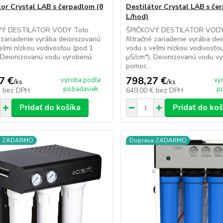
tor Crystal LAB s čerpadlom (8
Destilátor Crystal LAB s če
L/hod)
VÝ DESTILÁTOR VODY Toto
ŠPIČKOVÝ DESTILÁTOR VODY
é zariadenie vyrába deionizovanú
filtračné zariadenie vyrába de
eľmi nízkou vodivosťou (pod 1
vodu s veľmi nízkou vodivosťo
 Deionizovanú vodu vyrobenú
μS/cm*). Deionizovanú vodu v
pomoc...
7 €
798,27 €
výroba podľa
vý
/
ks
/
ks
požiadaviek
p
€
bez DPH
649,00 €
bez DPH
Pridať do košíka
Pridať do koš
a ZADARMO
Doprava ZADARMO