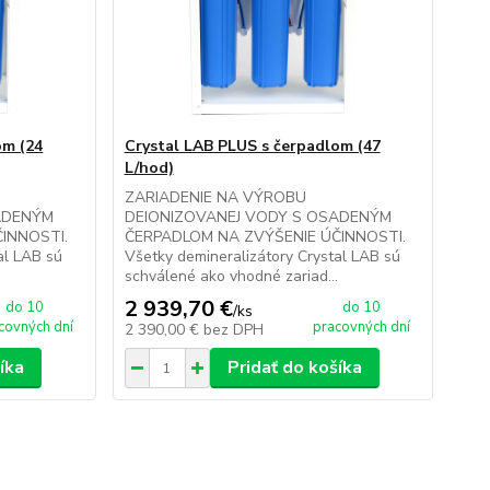
om (24
Crystal LAB PLUS s čerpadlom (47
L/hod)
ZARIADENIE NA VÝROBU
ADENÝM
DEIONIZOVANEJ VODY S OSADENÝM
INNOSTI.
ČERPADLOM NA ZVÝŠENIE ÚČINNOSTI.
al LAB sú
Všetky demineralizátory Crystal LAB sú
.
schválené ako vhodné zariad...
2 939,70 €
do 10
do 10
/
ks
covných dní
pracovných dní
2 390,00 €
bez DPH
íka
Pridať do košíka