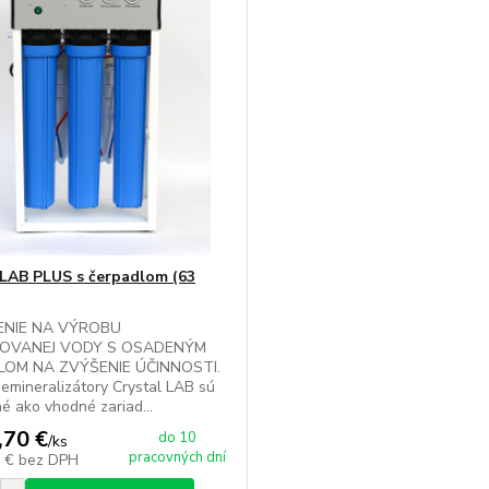
 LAB PLUS s čerpadlom (63
ENIE NA VÝROBU
ZOVANEJ VODY S OSADENÝM
LOM NA ZVÝŠENIE ÚČINNOSTI.
emineralizátory Crystal LAB sú
é ako vhodné zariad...
,70 €
do 10
/
ks
pracovných dní
0 €
bez DPH