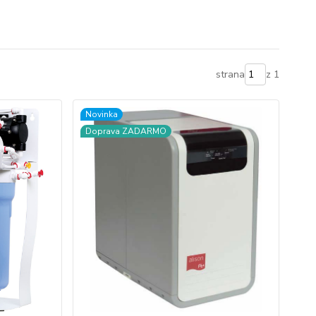
strana
z 1
Novinka
Doprava ZADARMO