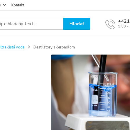
s
Kontakt
+421
Hľadať
9:00 -
ltra čistá voda
Destilátory s čerpadlom