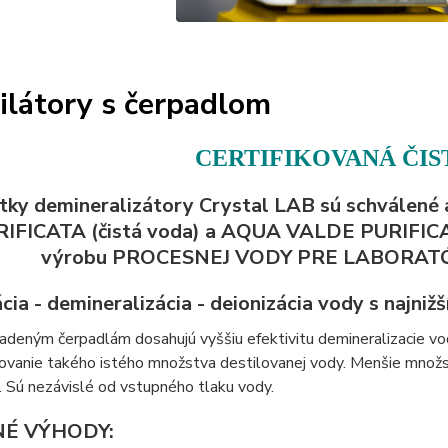
ilátory s čerpadlom
CERTIFIKOVANÁ ČI
tky demineralizátory Crystal LAB sú schválené
IFICATA (čistá voda) a AQUA VALDE PURIFICATA 
výrobu PROCESNEJ VODY PRE LABORATÓRIÁ
cia - demineralizácia - deionizácia vody s najni
adeným čerpadlám dosahujú vyššiu efektivitu demineralizacie v
vanie takého istého množstva destilovanej vody. Menšie množstv
. Sú nezávislé od vstupného tlaku vody.
É VÝHODY: