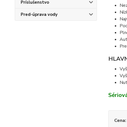
Príslušenstvo
Nez
Níz
Pred-úprava vody
Naj
Pod
Pln
Aut
Pre
HLAVN
Vyš
Vyš
Nut
Sériov
Cena: