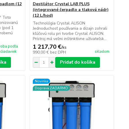
rpadlom (12
Destilátor Crystal LAB PLUS
(integrované čerpadlo a tlaková nádr)
(12 L/hod)
 Toto
ionizovanú
Technológia Crystal ALISON
u (pod 1
Jednoduchosť používania a dizajn zohrali
yrobenú
kľúčovú rolu pri tvorbe Crystal ALISON.
Prístroj má veľmi inštinktívne užívateľsk...
1 217,70 €
roba podľa
/
ks
ožiadaviek
skladom
990,00 €
bez DPH
íka
Pridať do košíka
Novinka
Doprava ZADARMO