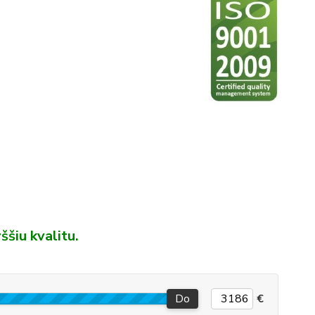
šiu kvalitu.
Do
€