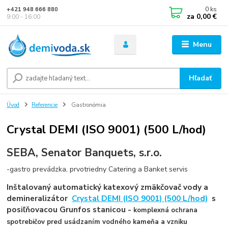
0
ks
+421 948 666 880
za
0,00 €
9:00 - 16:00
Menu
Hľadať
Úvod
Referencie
Gastronómia
Crystal DEMI (ISO 9001) (500 L/hod)
SEBA, Senator Banquets, s.r.o.
-gastro prevádzka, prvotriedny Catering a Banket servis
Inštalovaný automatický katexový zmäkčovač vody a
demineralizátor
Crystal DEMI (ISO 9001) (500 L/hod)
s
posiľňovacou Grunfos stanicou -
komplexná ochrana
spotrebičov pred usádzaním vodného kameňa a vzniku