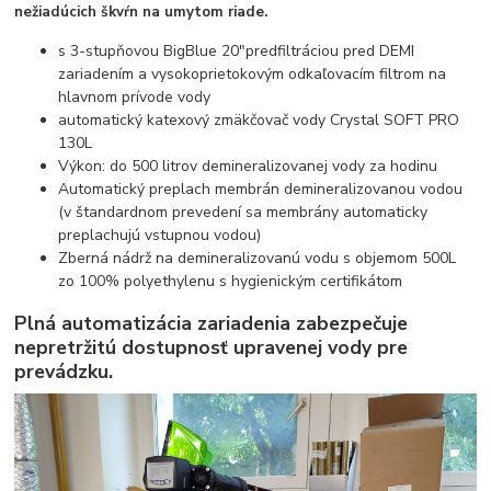
nežiadúcich škvŕn na umytom riade.
s 3-stupňovou BigBlue 20"predfiltráciou pred DEMI
zariadením a vysokoprietokovým odkaľovacím filtrom na
hlavnom prívode vody
automatický katexový zmäkčovač vody Crystal SOFT PRO
130L
Výkon: do 500 litrov demineralizovanej vody za hodinu
Automatický preplach membrán demineralizovanou vodou
(v štandardnom prevedení sa membrány automaticky
preplachujú vstupnou vodou)
Zberná nádrž na demineralizovanú vodu s objemom 500L
zo 100% polyethylenu s hygienickým certifikátom
Plná automatizácia zariadenia zabezpečuje
nepretržitú dostupnosť upravenej vody pre
prevádzku.