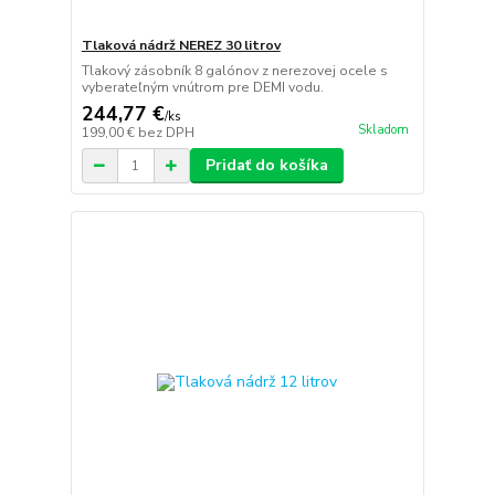
Tlaková nádrž NEREZ 30 litrov
Tlakový zásobník 8 galónov z nerezovej ocele s
vyberateľným vnútrom pre DEMI vodu.
244,77 €
/
ks
Skladom
199,00 €
bez DPH
Pridať do košíka