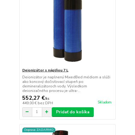
Deionizátor s náplňou 7 L
Deionizátor je naplnený MixedBed médiom a slúži
ako koncový dočisťovací stupeň po
demineralizátoroch vody. Výsledkom
deionizačného procesu je ultra-...
552,27 €
/
ks
Skladom
449,00 €
bez DPH
Pridať do košíka
Doprava ZADARMO