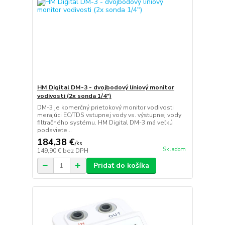
HM Digital DM-3 - dvojbodový líniový monitor
vodivosti (2x sonda 1/4")
DM-3 je komerčný prietokový monitor vodivosti
merajúci EC/TDS vstupnej vody vs. výstupnej vody
filtračného systému. HM Digital DM-3 má veľkú
podsviete...
184,38 €
/
ks
Skladom
149,90 €
bez DPH
Pridať do košíka