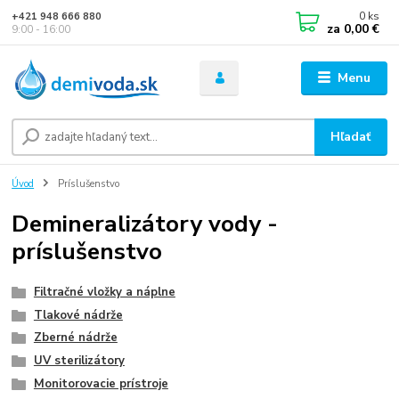
0
ks
+421 948 666 880
za
0,00 €
9:00 - 16:00
Menu
Hľadať
Úvod
Príslušenstvo
Demineralizátory vody -
príslušenstvo
Filtračné vložky a náplne
Tlakové nádrže
Zberné nádrže
UV sterilizátory
Monitorovacie prístroje