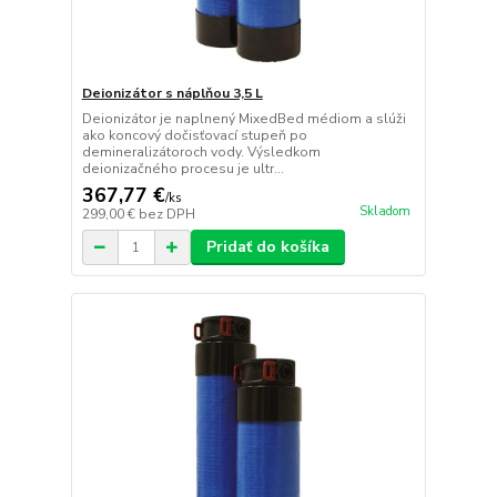
Deionizátor s náplňou 3,5 L
Deionizátor je naplnený MixedBed médiom a slúži
ako koncový dočisťovací stupeň po
demineralizátoroch vody. Výsledkom
deionizačného procesu je ultr...
367,77 €
/
ks
Skladom
299,00 €
bez DPH
Pridať do košíka