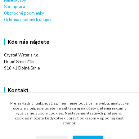
Naše služby
Spolupráca
Obchodné podmienky
Ochrana osobných údajov
Kde nás nájdete
Crystal Water s.r.o.
Dolné Srnie 215
916 41 Dolné Srnie
Kontakt
Pre základnú funkčnosť, spríjemnenie používania webu, analytické
Ing. Tomáš Kováč
účely a v prípade udelenia súhlasu aj na účely cielenia reklamy
+421 948 666 880
využívame súbory cookies. Nastavenie vlastných preferencií
9:00 - 16:00
cookies môžete kedykoľvek upraviť odkazom v spodnej časti
stránok.
info@crystalwater.sk