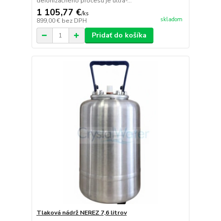
deionizačného procesu je ultra-...
1 105,77 €
/
ks
skladom
899,00 €
bez DPH
Pridať do košíka
Tlaková nádrž NEREZ 7,6 litrov