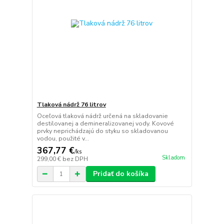
Tlaková nádrž 76 litrov
Oceľová tlaková nádrž určená na skladovanie
destilovanej a demineralizovanej vody. Kovové
prvky neprichádzajú do styku so skladovanou
vodou, použité v...
367,77 €
/
ks
Skladom
299,00 €
bez DPH
Pridať do košíka