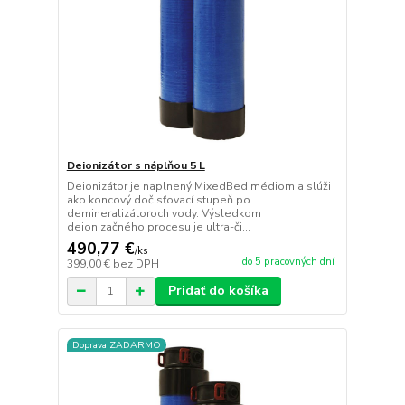
Deionizátor s náplňou 5 L
Deionizátor je naplnený MixedBed médiom a slúži
ako koncový dočisťovací stupeň po
demineralizátoroch vody. Výsledkom
deionizačného procesu je ultra-či...
490,77 €
/
ks
do 5 pracovných dní
399,00 €
bez DPH
Pridať do košíka
Doprava ZADARMO