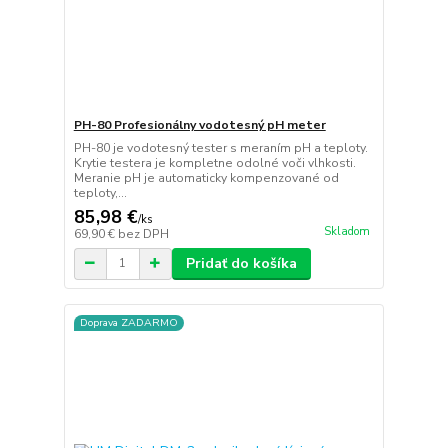
PH-80 Profesionálny vodotesný pH meter
PH-80 je vodotesný tester s meraním pH a teploty.
Krytie testera je kompletne odolné voči vlhkosti.
Meranie pH je automaticky kompenzované od
teploty,...
85,98 €
/
ks
Skladom
69,90 €
bez DPH
Pridať do košíka
Doprava ZADARMO