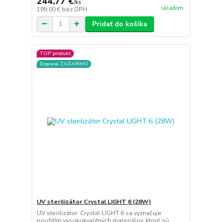
244,77 €
/
ks
skladom
199,00 €
bez DPH
Pridať do košíka
TOP produkt
Doprava ZADARMO
UV sterilizátor Crystal LIGHT 6 (28W)
UV sterilizátor Crystal LIGHT 6 sa vyznačuje
použitím vysokokvalitných materiálov, ktoré sú