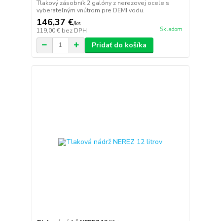
Tlakový zásobník 2 galóny z nerezovej ocele s
vyberateľným vnútrom pre DEMI vodu.
146,37 €
/
ks
Skladom
119,00 €
bez DPH
Pridať do košíka