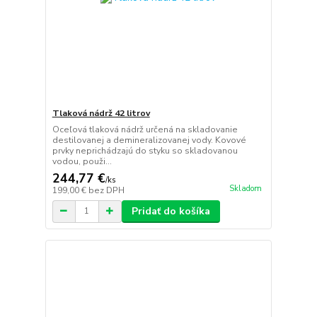
Tlaková nádrž 42 litrov
Oceľová tlaková nádrž určená na skladovanie
destilovanej a demineralizovanej vody. Kovové
prvky neprichádzajú do styku so skladovanou
vodou, použi...
244,77 €
/
ks
Skladom
199,00 €
bez DPH
Pridať do košíka