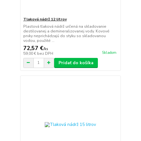
Tlaková nádrž 12 litrov
Plastová tlaková nádrž určená na skladovanie
destilovanej a demineralizovanej vody. Kovové
prvky neprichádzajú do styku so skladovanou
vodou, použité ...
72,57 €
/
ks
Skladom
59,00 €
bez DPH
Pridať do košíka