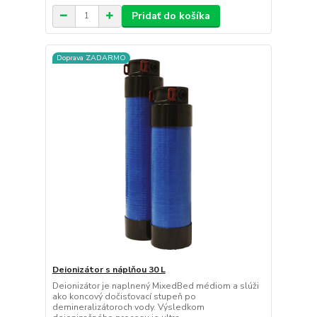
Pridať do košíka
Doprava ZADARMO
Deionizátor s náplňou 30 L
Deionizátor je naplnený MixedBed médiom a slúži
ako koncový dočisťovací stupeň po
demineralizátoroch vody. Výsledkom