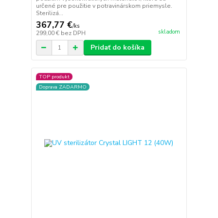
určené pre použitie v potravinárskom priemysle.
Sterilizá...
367,77 €
/
ks
skladom
299,00 €
bez DPH
Pridať do košíka
TOP produkt
Doprava ZADARMO