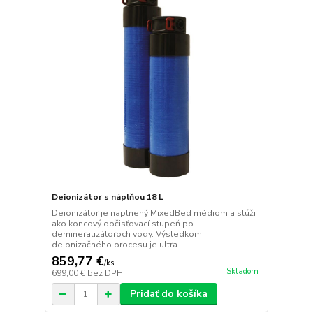
Deionizátor s náplňou 18 L
Deionizátor je naplnený MixedBed médiom a slúži
ako koncový dočisťovací stupeň po
demineralizátoroch vody. Výsledkom
deionizačného procesu je ultra-...
859,77 €
/
ks
Skladom
699,00 €
bez DPH
Pridať do košíka