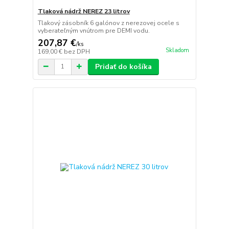
Tlaková nádrž NEREZ 23 litrov
Tlakový zásobník 6 galónov z nerezovej ocele s
vyberateľným vnútrom pre DEMI vodu.
207,87 €
/
ks
Skladom
169,00 €
bez DPH
Pridať do košíka