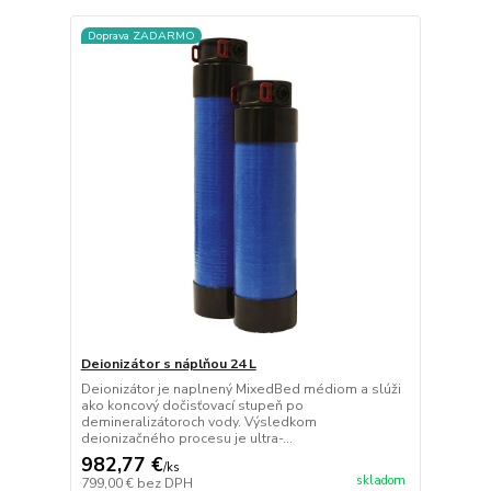
Doprava ZADARMO
Deionizátor s náplňou 24 L
Deionizátor je naplnený MixedBed médiom a slúži
ako koncový dočisťovací stupeň po
demineralizátoroch vody. Výsledkom
deionizačného procesu je ultra-...
982,77 €
/
ks
skladom
799,00 €
bez DPH