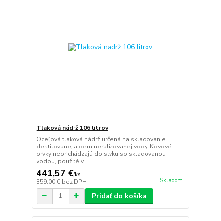
Tlaková nádrž 106 litrov
Oceľová tlaková nádrž určená na skladovanie
destilovanej a demineralizovanej vody. Kovové
prvky neprichádzajú do styku so skladovanou
vodou, použité v...
441,57 €
/
ks
Skladom
359,00 €
bez DPH
Pridať do košíka