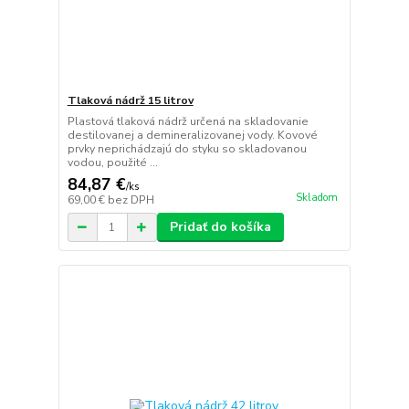
Tlaková nádrž 15 litrov
Plastová tlaková nádrž určená na skladovanie
destilovanej a demineralizovanej vody. Kovové
prvky neprichádzajú do styku so skladovanou
vodou, použité ...
84,87 €
/
ks
Skladom
69,00 €
bez DPH
Pridať do košíka