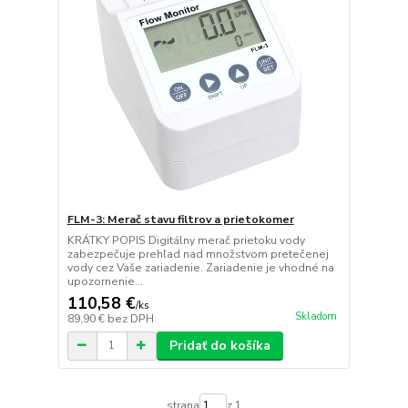
FLM-3: Merač stavu filtrov a prietokomer
KRÁTKY POPIS Digitálny merač prietoku vody
zabezpečuje prehľad nad množstvom pretečenej
vody cez Vaše zariadenie. Zariadenie je vhodné na
upozornenie...
110,58 €
/
ks
Skladom
89,90 €
bez DPH
Pridať do košíka
strana
z 1