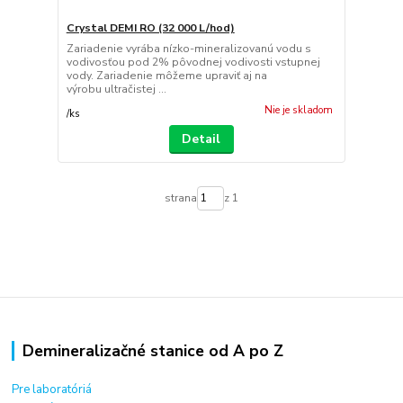
Crystal DEMI RO (32 000 L/hod)
Zariadenie vyrába nízko-mineralizovanú vodu s
vodivosťou pod 2% pôvodnej vodivosti vstupnej
vody. Zariadenie môžeme upraviť aj na
výrobu ultračistej ...
Nie je skladom
/
ks
Detail
strana
z 1
Demineralizačné stanice od A po Z
Pre laboratóriá