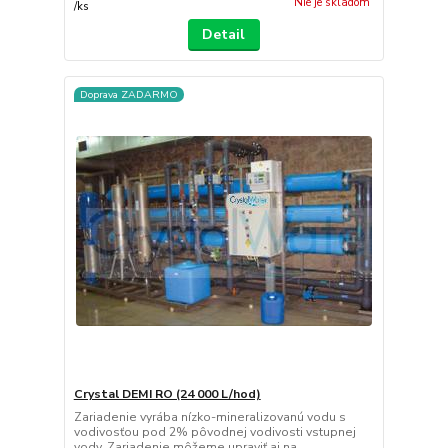
Nie je skladom
/
ks
Detail
Doprava ZADARMO
Crystal DEMI RO (24 000 L/hod)
Zariadenie vyrába nízko-mineralizovanú vodu s
vodivosťou pod 2% pôvodnej vodivosti vstupnej
vody. Zariadenie môžeme upraviť aj na