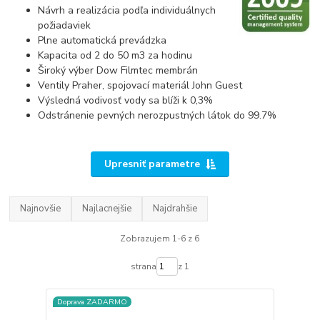
Návrh a realizácia podľa individuálnych
požiadaviek
Plne automatická prevádzka
Kapacita od 2 do 50 m3 za hodinu
Široký výber Dow Filmtec membrán
Ventily Praher, spojovací materiál John Guest
Výsledná vodivosť vody sa blíži k 0,3%
Odstránenie pevných nerozpustných látok do 99.7%
Upresniť parametre
Najnovšie
Najlacnejšie
Najdrahšie
Zobrazujem 1-6 z 6
strana
z 1
Doprava ZADARMO