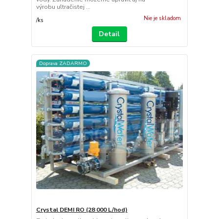
výrobu ultračistej ...
Nie je skladom
/
ks
Detail
Doprava ZADARMO
Crystal DEMI RO (28 000 L/hod)