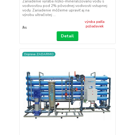
Zariadenie vyrába nízko-mineralizovanú vodu s
vodivosťou pod 2% pôvodnej vodivosti vstupnej
vody. Zariadenie môžeme upraviť aj na
výrobu ultračistej ...
výroba podľa
požiadaviek
/
ks
Detail
Doprava ZADARMO