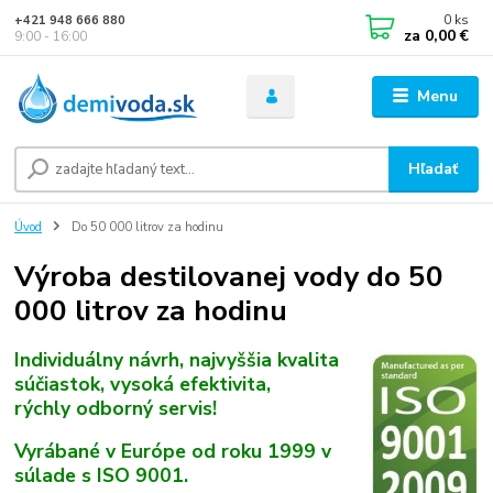
0
ks
+421 948 666 880
za
0,00 €
9:00 - 16:00
Menu
Hľadať
Úvod
Do 50 000 litrov za hodinu
Výroba destilovanej vody do 50
000 litrov za hodinu
Individuálny návrh, najvyššia kvalita
súčiastok, vysoká efektivita,
rýchly odborný servis!
Vyrábané v Európe od roku 1999 v
súlade s ISO 9001.