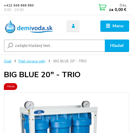
0
ks
+421 948 666 880
za
0,00 €
9:00 - 16:00
Menu
Hľadať
Úvod
Pred-úprava vody
BIG BLUE 20" - TRIO
BIG BLUE 20" - TRIO
Akcia