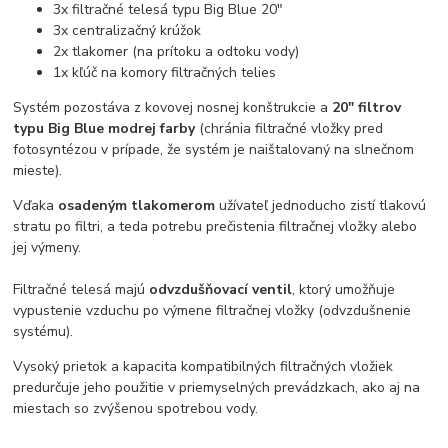
3x filtračné telesá typu Big Blue 20"
3x centralizačný krúžok
2x tlakomer (na prítoku a odtoku vody)
1x kľúč na komory filtračných telies
Systém pozostáva z kovovej nosnej konštrukcie a
20" filtrov
typu Big Blue modrej farby
(chránia filtračné vložky pred
fotosyntézou v prípade, že systém je naištalovaný na slnečnom
mieste).
Vďaka
osadeným tlakomerom
užívateľ jednoducho zistí tlakovú
stratu po filtri, a teda potrebu prečistenia filtračnej vložky alebo
jej výmeny.
Filtračné telesá majú
odvzdušňovací ventil
, ktorý umožňuje
vypustenie vzduchu po výmene filtračnej vložky (odvzdušnenie
systému).
Vysoký prietok a kapacita kompatibilných filtračných vložiek
predurčuje jeho použitie v priemyselných prevádzkach, ako aj na
miestach so zvýšenou spotrebou vody.