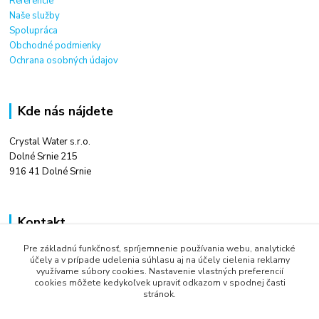
Referencie
Naše služby
Spolupráca
Obchodné podmienky
Ochrana osobných údajov
Kde nás nájdete
Crystal Water s.r.o.
Dolné Srnie 215
916 41 Dolné Srnie
Kontakt
Pre základnú funkčnosť, spríjemnenie používania webu, analytické
Ing. Tomáš Kováč
účely a v prípade udelenia súhlasu aj na účely cielenia reklamy
+421 948 666 880
využívame súbory cookies. Nastavenie vlastných preferencií
9:00 - 16:00
cookies môžete kedykoľvek upraviť odkazom v spodnej časti
stránok.
info@crystalwater.sk