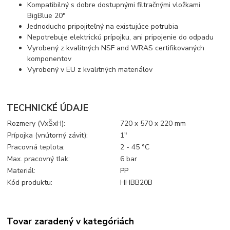
Kompatibilný s dobre dostupnými filtračnými vložkami
BigBlue 20"
Jednoducho pripojiteľný na existujúce potrubia
Nepotrebuje elektrickú prípojku, ani pripojenie do odpadu
Vyrobený z kvalitných NSF and WRAS certifikovaných
komponentov
Vyrobený v EU z kvalitných materiálov
TECHNICKÉ ÚDAJE
Rozmery (VxŠxH):
720 x 570 x 220 mm
Prípojka (vnútorný závit):
1"
Pracovná teplota:
2 - 45 °C
Max. pracovný tlak:
6 bar
Materiál:
PP
Kód produktu:
HHBB20B
Tovar zaradený v kategóriách