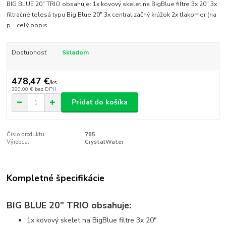
BIG BLUE 20" TRIO obsahuje: 1x kovový skelet na BigBlue filtre 3x 20" 3x
filtračné telesá typu Big Blue 20" 3x centralizačný krúžok 2x tlakomer (na
p...
celý popis
Dostupnosť
Skladom
478,47 €
/
ks
389,00 €
bez DPH
Pridať do košíka
Číslo produktu:
785
Výrobca:
CrystalWater
Kompletné špecifikácie
BIG BLUE 20" TRIO obsahuje:
1x kovový skelet na BigBlue filtre 3x 20"