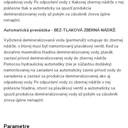
odpadovej vody. Po odpustení vody z tlakovej zbernej nádrže v nej
poklesne tlak a automaticky sa spustí produkcia
demineralizovanej vody až pokým sa zásobník znova úplne
nenaplní.
Automatická prevádzka -
BEZ-TLAKOVÁ ZBERNÁ NÁDRŽ:
Vyčistená demineralizovaná voda (permenát) vstupuje do zbernej
nádrže, v ktorej musí byť namontovaný plavákový ventil. Keď sa
dosiahne maximálna hladina demineralizovanej vody, plavák
zastaví prívod demineralizovanej vody do zbernej nádrže.
Pomocou hydraulickej automatiky (nie je súčasťou dodávky)
namontovanej na zariadení sa automaticky zavrie prívod vody do
zariadenia a zastaví sa produkcia demineralizovanej ako aj
odpadovej vody. Po odpustení vody zo zbernej nádrže v nej
poklesne hladina, otvorí sa plavákový ventil a automaticky sa
spustí produkcia demineralizovanej vody až pokým sa zásobník
znova úplne nenaplní.
Parametre