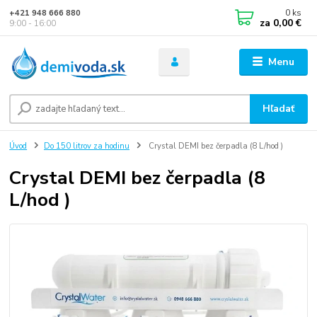
0
ks
+421 948 666 880
za
0,00 €
9:00 - 16:00
Menu
Hľadať
Úvod
Do 150 litrov za hodinu
Crystal DEMI bez čerpadla (8 L/hod )
Crystal DEMI bez čerpadla (8
L/hod )