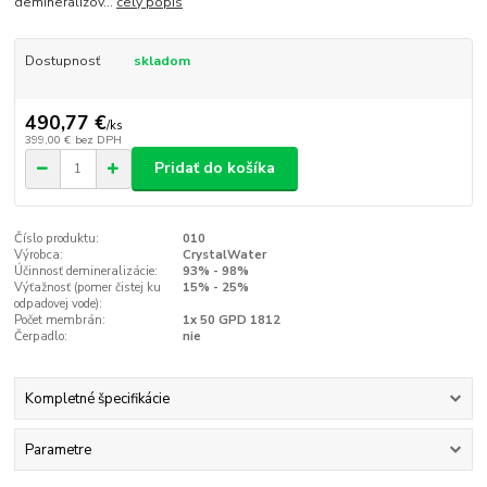
demineralizov...
celý popis
Dostupnosť
skladom
490,77 €
/
ks
399,00 €
bez DPH
Pridať do košíka
Číslo produktu:
010
Výrobca:
CrystalWater
Účinnosť demineralizácie:
93% - 98%
Výťažnosť (pomer čistej ku
15% - 25%
odpadovej vode):
Počet membrán:
1x 50 GPD 1812
Čerpadlo:
nie
Kompletné špecifikácie
Parametre