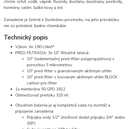
chróm, ortuť, sodík, vápnik, fluoridy, dusitany, dusičnany, pesticídy,
hormóny, selén, ťažké kovy a iné.
Zariadenie je šetrné k životnému prostrediu, na jeho prevádzku
nie sú potrebné žiadne chemikálie.
Technický popis
Výkon: do 190 L/deň*
PRED-FILTRÁCIA: 3x 10” filtračné telesá:
10" Sedimentačný pred-filter polypropylénový s
porozitiou 5 mikrometrov
10" pred-filter s granulovaným aktívnym uhlím
10" pred-filter s lisovaným aktívnym uhlím BLOCK
carbon pre-filter
1x membrána 50 GPD 1812
Obmedzovač prietoku 320 ml
Obsahom balenia je aj kompletná sada na montáž a
pripojenie zariadenia:
Prípojka vody 1/2" (možnosť dodat prípojku 3/4" alebo
3/8")