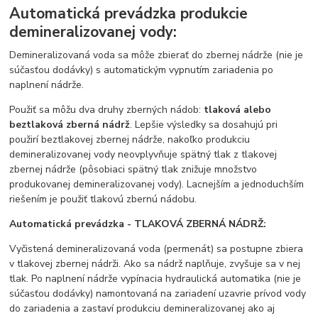
Automatická prevádzka produkcie
demineralizovanej vody:
Demineralizovaná voda sa môže zbierať do zbernej nádrže (nie je
súčasťou dodávky) s automatickým vypnutím zariadenia po
naplnení nádrže.
Použiť sa môžu dva druhy zberných nádob:
tlaková alebo
beztlaková zberná nádrž
. Lepšie výsledky sa dosahujú pri
použirí beztlakovej zbernej nádrže, nakoľko produkciu
demineralizovanej vody neovplyvňuje spätný tlak z tlakovej
zbernej nádrže (pôsobiaci spätný tlak znižuje množstvo
produkovanej demineralizovanej vody). Lacnejším a jednoduchším
riešením je použiť tlakovú zbernú nádobu.
Automatická prevádzka - TLAKOVÁ ZBERNÁ NÁDRŽ:
Vyčistená demineralizovaná voda (permenát) sa postupne zbiera
v tlakovej zbernej nádrži. Ako sa nádrž naplňuje, zvyšuje sa v nej
tlak. Po naplnení nádrže vypínacia hydraulická automatika (nie je
súčasťou dodávky) namontovaná na zariadení uzavrie prívod vody
do zariadenia a zastaví produkciu demineralizovanej ako aj