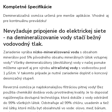
Kompletné špecifikácie
Demineralizačná osmóza určená pre menšie aplikácie. Vhodné aj
pre kontinuálnu prevádzku!
Nevyžaduje pripojenie do elektrickej siete
- na demineralizovanie vody stačí bežný
vodovodný tlak.
Zariadenie vyrába
nízko-mineralizovanú vodu
s obsahom
minerálov pod 5% pôvodného obsahu minerálnych látok vstupnej
vody.* Všetky demineralizátory (destilátory) vody v našej ponuke
môžeme upraviť aj pre výrobu
ultračistej vody
s vodivosťou pod
1 µS/cm. V takomto prípade je nutné zariadenie doplniť o koncový
deionizačný stupeň.
Reverzná osmóza je najdokonalejšou filtráciou pitnej vody! Bez
použitia chemikálií dodáva vodu prvotriednej kvality. Je to doposiaľ
najúčinnejšia dostupná technológia, ktorá dokáže z vody odstrániť
do 99% všetkých látok. Odstraňuje až 99% chlóru, usadenín a tiež
iné látky, ktoré môžu byť obsiahnuté vo vode: olovo, meď, bárium,