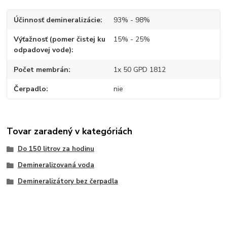
Účinnosť demineralizácie
93% - 98%
Výťažnosť (pomer čistej ku
15% - 25%
odpadovej vode)
Počet membrán
1x 50 GPD 1812
Čerpadlo
nie
Tovar zaradený v kategóriách
Do 150 litrov za hodinu
Demineralizovaná voda
Demineralizátory bez čerpadla