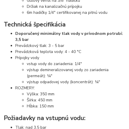
Guľový ventil na 3/8" hadičku
Držiak na kanalizačnú prípojku
6m hadičky 1/4" certifikovanej na pitnú vodu
Technická špecifikácia
Doporučený minimálny tlak vody v prívodnom potrubí:
3,5 bar
Prevádzkový tlak: 3 - 5 bar
Prevádzková teplota vody: 4 - 40 °C
Prípojky vody
vstup vody do zariadenia: 1/4"
výstup demineralizovanej vody zo zariadenia
(permeát): ¼"
výstup odpadovej vody (koncentrát): ¼"
ROZMERY:
Výška: 350 mm
Šírka: 450 mm
Hĺbka: 150 mm
Požiadavky na vstupnú vodu:
Tlak: nad 3,5 bar