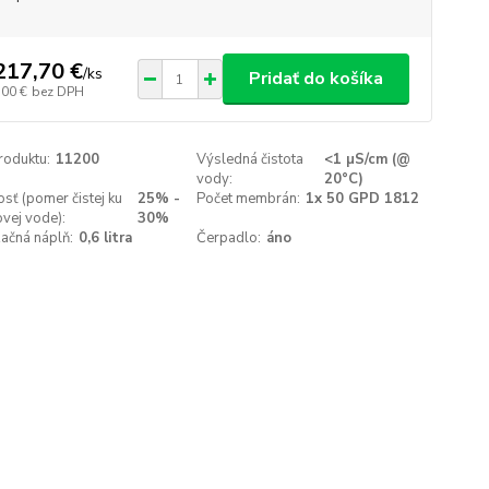
217,70 €
/
ks
Pridať do košíka
,00 €
bez DPH
roduktu:
11200
Výsledná čistota
<1 µS/cm (@
vody:
20°C)
sť (pomer čistej ku
25% -
Počet membrán:
1x 50 GPD 1812
vej vode):
30%
ačná náplň:
0,6 litra
Čerpadlo:
áno