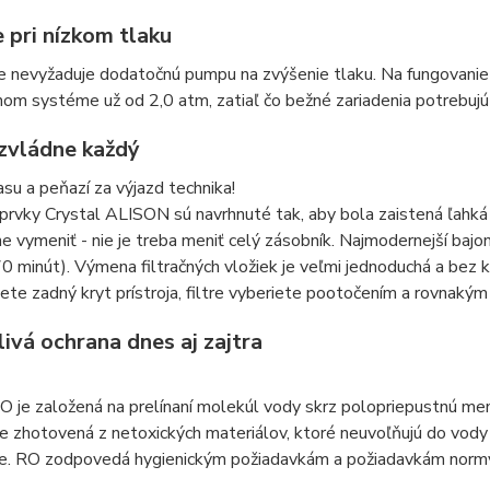
 pri nízkom tlaku
ie nevyžaduje dodatočnú pumpu na zvýšenie tlaku. Na fungovanie
m systéme už od 2,0 atm, zatiaľ čo bežné zariadenia potrebujú 
 zvládne každý
su a peňazí za výjazd technika!
 prvky Crystal ALISON sú navrhnuté tak, aby bola zaistená ľahká
 vymeniť - nie je treba meniť celý zásobník. Najmodernejší bajo
0 minút). Výmena filtračných vložiek je veľmi jednoduchá a bez 
te zadný kryt prístroja, filtre vyberiete pootočením a rovnak
ivá ochrana dnes aj zajtra
O je založená na prelínaní molekúl vody skrz polopriepustnú memb
je zhotovená z netoxických materiálov, ktoré neuvoľňujú do vody 
ie. RO zodpovedá hygienickým požiadavkám a požiadavkám 