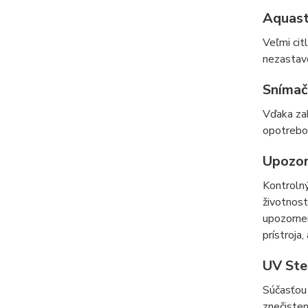
Aquas
Veľmi cit
nezastavo
Snímač
Vďaka zab
opotrebo
Upozor
Kontrolný
životnost
upozornen
prístroja
UV Ster
Súčasťou 
znečisten