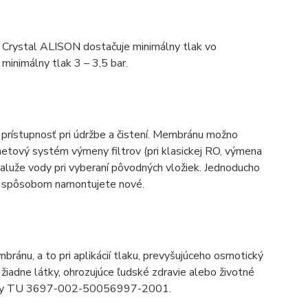
 Crystal ALISON dostačuje minimálny tlak vo
minimálny tlak 3 – 3,5 bar.
 prístupnosť pri údržbe a čistení. Membránu možno
netový systém výmeny filtrov (pri klasickej RO, výmena
kaluže vody pri vyberaní pôvodných vložiek. Jednoducho
ým spôsobom namontujete nové.
ránu, a to pri aplikácií tlaku, prevyšujúceho osmotický
žiadne látky, ohrozujúce ľudské zdravie alebo životné
normy TU 3697-002-50056997-2001.