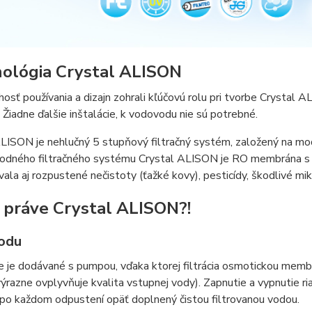
ológia Crystal ALISON
osť používania a dizajn zohrali kľúčovú rolu pri tvorbe Crystal A
. Žiadne ďalšie inštalácie, k vodovodu nie sú potrebné.
LISON je nehlučný 5 stupňový filtračný systém, založený na mod
odného filtračného systému Crystal ALISON je RO membrána s mi
ala aj rozpustené nečistoty (ťažké kovy), pesticídy, škodlivé mik
 práve Crystal ALISON?!
vodu
e je dodávané s pumpou, vďaka ktorej filtrácia osmotickou memb
razne ovplyvňuje kvalita vstupnej vody). Zapnutie a vypnutie ria
po každom odpustení opäť doplnený čistou filtrovanou vodou.