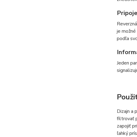
Pripoje
Reverzná
je možné 
podľa svo
Inform
Jeden pan
signalizuj
Použi
Dizajn a 
filtrovať
zapojiť p
ľahký prí