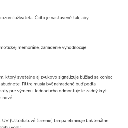
pozorní užívateľa. Čidlo je nastavené tak, aby
smotickej membráne, zariadenie vyhodnocuje
 ktorý svetelne aj zvukovo signalizuje blížiaci sa koniec
 zabudnete. Filtre musia byť nahradené buď podľa
lehoty pre výmenu. Jednoducho odmontujete zadný kryt
e nové.
u. UV (Ultrafialové žiarenie) lampa eliminuje bakteriálne
 druhu vody.