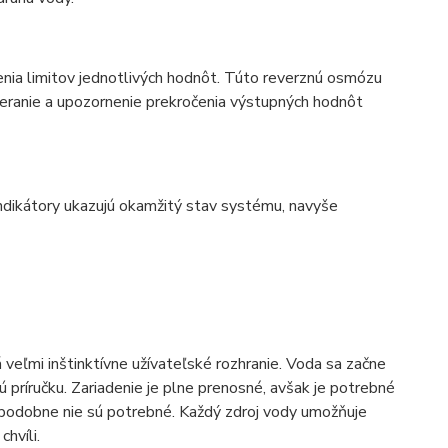
ia limitov jednotlivých hodnôt. Túto reverznú osmózu
 meranie a upozornenie prekročenia výstupných hodnôt
indikátory ukazujú okamžitý stav systému, navyše
má veľmi inštinktívne užívateľské rozhranie. Voda sa začne
kú príručku. Zariadenie je plne prenosné, avšak je potrebné
u a podobne nie sú potrebné. Každý zdroj vody umožňuje
hvíli.