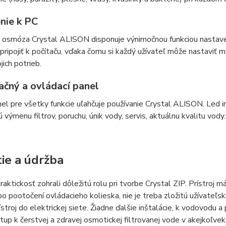
nie k PC
 osmóza Crystal ALISON disponuje výnimočnou funkciou nastaven
pripojiť k počítaču, vďaka čomu si každý užívateľ môže nastaviť
jich potrieb.
ačný a ovládací panel
el pre všetky funkcie uľahčuje používanie Crystal ALISON. Led 
ú výmenu filtrov, poruchu, únik vody, servis, aktuálnu kvalitu vody.
tie a údržba
praktickosť zohrali dôležitú rolu pri tvorbe Crystal ZIP. Prístroj 
 po pootočení ovládacieho kolieska, nie je treba zložitú užívateľs
rístroj do elektrickej siete. Žiadne ďalšie inštalácie, k vodovod
stup k čerstvej a zdravej osmotickej filtrovanej vode v akejkoľvek c