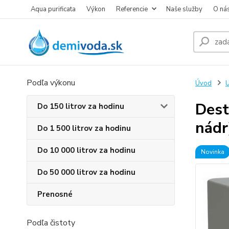
Aqua purificata
Výkon
Referencie
Naše služby
O ná
Podľa výkonu
Úvod
U
Dest
Do 150 litrov za hodinu
nádr
Do 1 500 litrov za hodinu
Do 10 000 litrov za hodinu
Novinka
Do 50 000 litrov za hodinu
Prenosné
Podľa čistoty