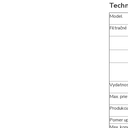
Techn
Model
Filtračné
Vydatnos
Max. prie
Produkci
Pomer up
Max. konc