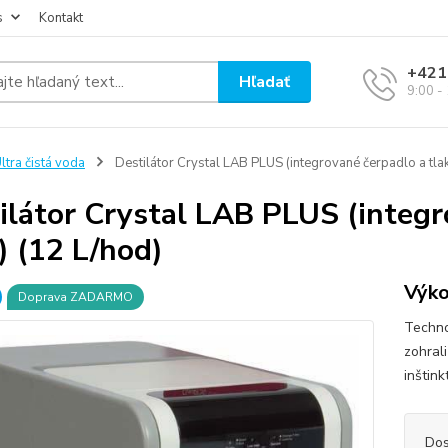
s
Kontakt
+421
Hľadať
9:00 -
ltra čistá voda
Destilátor Crystal LAB PLUS (integrované čerpadlo a tlak
ilátor Crystal LAB PLUS (integr
) (12 L/hod)
Výko
Doprava ZADARMO
Techno
zohrali
inštink
Dos