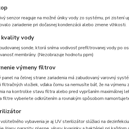
top
livý senzor reaguje na možné úniky vody zo systému, pri zistení u
valo zariadenie pri dočasnej kondenzácii alebo zmene vlhkosti.
 kvality vody
udovanej sonde, ktorá sníma vodivosť prefiltrovanej vody po o
vanosť membrány. (Nezobrazuje hodnotu ppm)
nenie výmeny filtrov
 panel na čelnej strane zariadenia má zabudovaný varovný systém,
i filtračných vložiek, vďaka čomu sa nemusíte báť, že na výmenu
ia na kontrolke stavu filtra alebo pred vypršaním maximálnej 
, a filtre vyberiete odkrútením a rovnakým spôsobom namontujet
ilizátor
voliteľného vybavenia je aj UV sterilizátor slúžiaci na dezinfekci
ie (riasy, parazity, plesne, vírusy, kvasinky a baktérie) pri každom