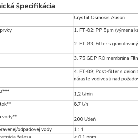
ická špecifikácia
Crystal Osmosis Alison
 prvky
1. FT-82; PP 5µm (výmena ka
2. FT-83; Filter s granulova
3. 75 GDP RO membrána Film
4. FT-89; Post-filter s deio
náraste vodivosti nad požado
ť***
1,2 l/min
tok**
8,7 l/h
a vody**
200 l/deň
ravenej/odpadovej vody
1 : 4
etrácia železa
< 0,1 ppm