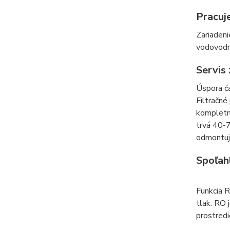
Pracuje
Zariaden
vodovodno
Servis
Úspora ča
Filtračné
kompletne
trvá 40-7
odmontuje
Spoľahl
Funkcia R
tlak. RO 
prostred