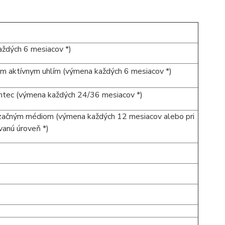
ždých 6 mesiacov *)
ným aktívnym uhlím (výmena každých 6 mesiacov *)
tec (výmena každých 24/36 mesiacov *)
nizačným médiom (výmena každých 12 mesiacov alebo pri
vanú úroveň *)