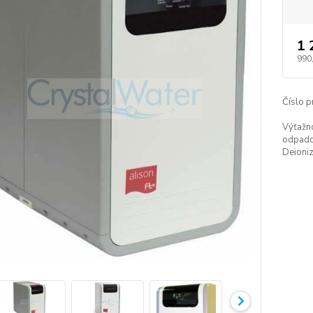
1 
990
Číslo p
Výťažno
odpado
Deioniz