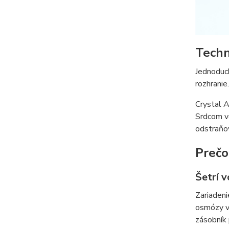
Techn
Jednoduch
rozhranie
Crystal A
Srdcom v
odstraňov
Prečo
Šetrí 
Zariadeni
osmózy vý
zásobník 