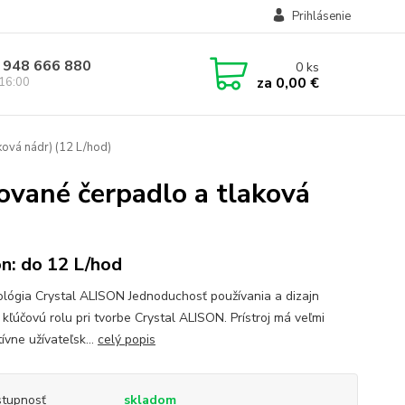
Prihlásenie
 948 666 880
0
ks
za
0,00 €
 16:00
ová nádr) (12 L/hod)
ované čerpadlo a tlaková
n: do 12 L/hod
lógia Crystal ALISON Jednoduchosť používania a dizajn
 kľúčovú rolu pri tvorbe Crystal ALISON. Prístroj má veľmi
tívne užívateľsk...
celý popis
tupnosť
skladom