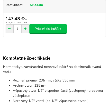
Dostupnosť
Skladom
147,48 €
/
ks
119,90 €
bez DPH
Pridať do košíka
Kompletné špecifikácie
Hermeticky uzatvárateľná nerezová nádrž na demineralizovanú
vodu.
Rozmer: priemer 235 mm, výška 330 mm
Vrchný otvor: 125 mm
Výpustný otvor 1/2" v spodnej časti (zaslepený nerezovou
záslepkou)
Nerezový 1/2" ventil (do 1/2" výpustného otvoru)