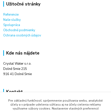
Užitočné stránky
Referencie
Naše služby
Spolupráca
Obchodné podmienky
Ochrana osobných údajov
Kde nás nájdete
Crystal Water s.r.o.
Dolné Srnie 215
916 41 Dolné Srnie
Kontakt
Pre základnú funkčnosť, spríjemnenie používania webu, analytické
Ing. Tomáš Kováč
účely a v prípade udelenia súhlasu aj na účely cielenia reklamy
+421 948 666 880
využívame súbory cookies. Nastavenie vlastných preferencií