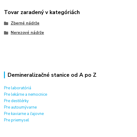
Tovar zaradený v kategóriách
Zberné nádrže
Nerezové nádrže
Demineralizačné stanice od A po Z
Pre laboratóriá
Pre lekárne a nemocnice
Pre destilérky
Pre autoumývarne
Pre kaviarne a čajovne
Pre priemysel