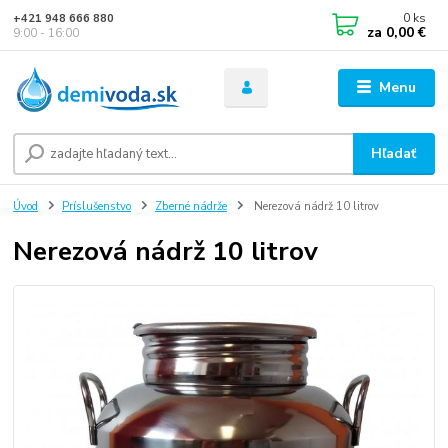
0
ks
+421 948 666 880
za
0,00 €
9:00 - 16:00
Menu
Hľadať
Úvod
Príslušenstvo
Zberné nádrže
Nerezová nádrž 10 litrov
Nerezová nádrž 10 litrov