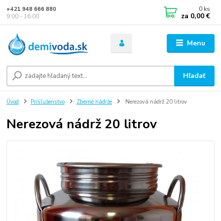
0
ks
+421 948 666 880
za
0,00 €
9:00 - 16:00
Menu
Hľadať
Úvod
Príslušenstvo
Zberné nádrže
Nerezová nádrž 20 litrov
Nerezová nádrž 20 litrov