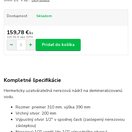
Dostupnosť
Skladom
159,78 €
/
ks
129,90 €
bez DPH
Pridať do košíka
Kompletné špecifikácie
Hermeticky uzatvárateľná nerezová nádrž na demineralizovanú
vodu.
Rozmer: priemer 310 mm, výška 390 mm
Vrchný otvor: 200 mm
Výpustný otvor 1/2" v spodnej časti (zaslepený nerezovou
záslepkou)
Nerezový 1/2" ventil (do 1/2" výpustného otvoru)