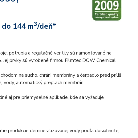
3
: do 144 m
/deň*
oje, potrubia a regulačné ventily sú namontované na
. Jej prvky sú vyrobené firmou Filmtec DOW Chemical
 chodom na sucho, chráni membrány a čerpadlo pred príliš
ej vody, automatický preplach membrán
né aj pre priemyselné aplikácie, kde sa vyžaduje
ie produkcie demineralizovanej vody podľa dosiahnutej