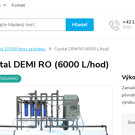
s
Kontakt
+421
Hľadať
9:00 -
o 10 000 litrov za hodinu
Crystal DEMI RO (6000 L/hod)
tal DEMI RO (6000 L/hod)
Výko
 ZADARMO
Zariad
pôvodn
výrobu 
Dos