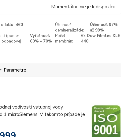
Momentálne nie je k dispozícii
roduktu:
460
Účinnosť
Účinnosť: 97%
demineralizácie:
až 99%
osť (pomer
Výťažnosť:
Počet
6x Dow Filmtec XLE
ku odpadovej
60% - 70%
membrán:
440
Parametre
dnej vodivosti vstupnej vody.
d 1 microSiemens. V takomto prípade je
1999,