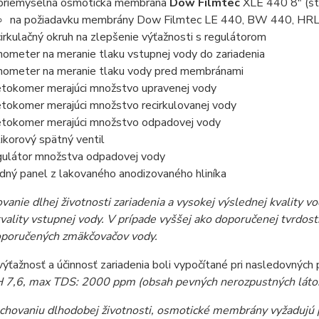
priemyselná osmotická membrána
Dow Filmtec
XLE 440 8" (št
na požiadavku membrány Dow Filmtec LE 440, BW 440, HR
irkulačný okruh na zlepšenie výťažnosti s regulátorom
ometer na meranie tlaku vstupnej vody do zariadenia
ometer na meranie tlaku vody pred membránami
etokomer merajúci množstvo upravenej vody
etokomer merajúci množstvo recirkulovanej vody
etokomer merajúci množstvo odpadovej vody
ikorový spätný ventil
ulátor množstva odpadovej vody
dný panel z lakovaného anodizovaného hliníka
vanie dlhej životnosti zariadenia a vysokej výslednej kvality
kvality vstupnej vody. V prípade vyššej ako doporučenej tvrdo
oporučených zmäkčovačov vody.
výťažnosť a účinnosť zariadenia boli vypočítané pri nasledovných
H 7,6, max TDS: 2000 ppm (obsah pevných nerozpustných látok
achovaniu dlhodobej životnosti, osmotické membrány vyžadujú 