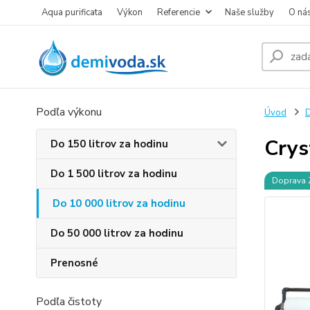
Aqua purificata
Výkon
Referencie
Naše služby
O ná
Podľa výkonu
Úvod
D
Crys
Do 150 litrov za hodinu
Do 1 500 litrov za hodinu
Doprava
Do 10 000 litrov za hodinu
Do 50 000 litrov za hodinu
Prenosné
Podľa čistoty