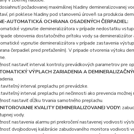
 dosiahnutí požadovanej maximálnej hladiny demineralizovanej vo
taví, pri poklese hladiny pod stanovenú úroveň sa produkcia dem
NE-AUTOMATICKÁ OCHRANA OSADENÝCH ČERPADIEL:
omatické vypnutie demineralizátora v prípade nedostatku vstupn
ripade obnovenia dostatočného prítoku vody sa demineralizátor
omatické vypnutie demineralizátora v prípade zastavenia výstu
hrana čerpadiel pred preťažením). V pripade otvorenia výtoku de
ne.
nosť nastaviť interval kontroly prevádkových parametrov pre op
TOMATICKÝ VÝPLACH ZARIADENIA A DEMINERALIZAČNÝ
iadenia.
taviteľný interval preplachu pri prevádzke.
taviteľný interval preplachu pri nečinnosti ako prevencia možnej 
nosť nastaviť dĺžku trvania samotného preplachu.
NITOROVANIE KVALITY DEMINERALIZOVANEJ VODY:
zabud
tupnej vody.
nosť nastavenia alarmu pri prekročení nastavenej vodivosti výst
nosť dvojbodovej kalibrácie zabudovaného monitora vodivosti v