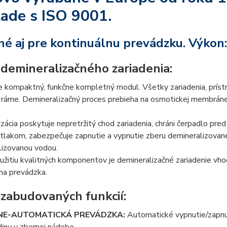
lade s ISO 9001.
é aj pre kontinuálnu prevádzku. Výkon
 demineralizačného zariadenia:
 kompaktný, funkčne kompletný modul. Všetky zariadenia, prístr
ráme. Demineralizačný proces prebieha na osmotickej membráne
ácia poskytuje nepretržitý chod zariadenia, chráni čerpadlo pred
tlakom, zabezpečuje zapnutie a vypnutie zberu demineralizovan
lizovanou vodou.
žitiu kvalitných komponentov je demineralizačné zariadenie vhod
na prevádzka.
 zabudovaných funkcií:
NE-AUTOMATICKÁ PREVÁDZKA:
Automatické vypnutie/zapnut
diny v zbernej nádobe.