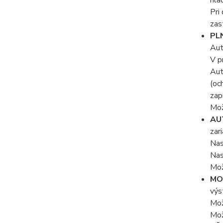
Pri
zas
PL
Aut
V p
Aut
(oc
zap
Mož
AU
zar
Nas
Nas
Mož
MO
výs
Mož
Mož