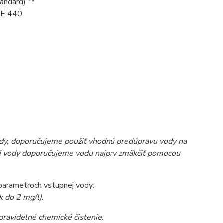
andard) **
LE 440
 vody, doporučujeme použiť vhodnú predúpravu vody na
sti vody doporučujeme vodu najprv zmäkčiť pomocou
 parametroch vstupnej vody:
 do 2 mg/l).
pravidelné chemické čistenie.