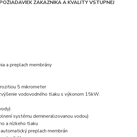
OŽIADAVIEK ZÁKAZNÍKA A KVALITY VSTUPNEJ
nia a preplach membrány
rozitiou 5 mikrometer
zvýšenie vodovodného tlaku s výkonom 15kW.
vody)
aplnení systému demineralizovanou vodou)
o a nízkeho tlaku
a automatický preplach membrán