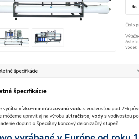
/
ks
Číslo p
Výťažn
čistej 
vode):
etné špecifikácie
tné špecifikácie
ie vyrába
nízko-mineralizovanú vodu
s vodivosťou pod 2% pôvo
e môžeme upraviť aj na výrobu
ultračistej vody
s vodivosťou po
iadenie doplniť o špeciálny koncový deionizačný stupeň.
ovo vyrábané v Európe od roku 