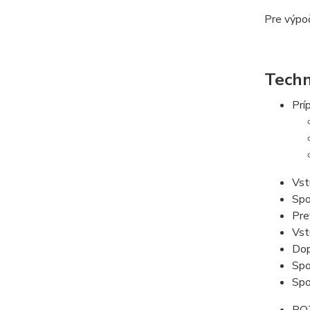
Pre výpo
Techn
Prí
Vst
Spo
Pre
Vst
Dop
Spo
Spo
RO