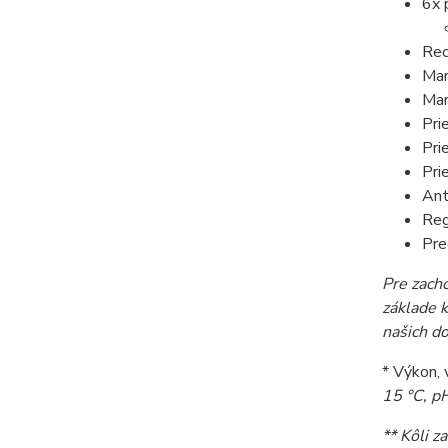
6x 
Rec
Man
Man
Pri
Pri
Pri
Ant
Reg
Pre
Pre zacho
základe 
našich d
* Výkon, 
15 °C, p
**
Kôli z