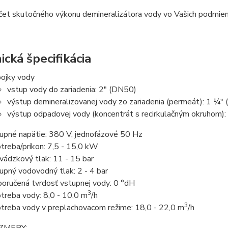
čet skutočného výkonu demineralizátora vody vo Vašich podmien
ická špecifikácia
pojky vody
vstup vody do zariadenia: 2" (DN50)
výstup demineralizovanej vody zo zariadenia (permeát): 1 ¼"
výstup odpadovej vody (koncentrát s recirkulačným okruhom)
upné napätie: 380 V, jednofázové 50 Hz
treba/príkon: 7,5 - 15,0 kW
vádzkový tlak: 11 - 15 bar
upný vodovodný tlak: 2 - 4 bar
oručená tvrdosť vstupnej vody: 0 °dH
3
treba vody: 8,0 - 10,0 m
/h
3
treba vody v preplachovacom režime: 18,0 - 22,0 m
/h
ZMERY: