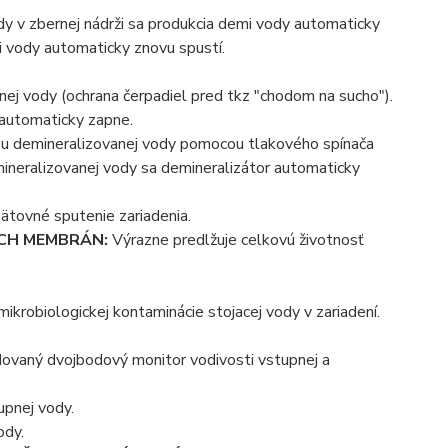
dy v zbernej nádrži sa produkcia demi vody automaticky
i vody automaticky znovu spustí.
ej vody (ochrana čerpadiel pred tkz "chodom na sucho").
 automaticky zapne.
pu demineralizovanej vody pomocou tlakového spínača
mineralizovanej vody sa demineralizátor automaticky
ätovné sputenie zariadenia.
CH MEMBRÁN:
Výrazne predlžuje celkovú životnosť
mikrobiologickej kontaminácie stojacej vody v zariadení.
ovaný dvojbodový monitor vodivosti vstupnej a
upnej vody.
ody.