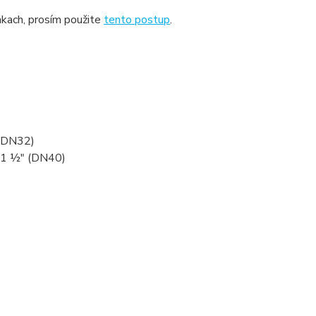
kach, prosím použite
tento postup
.
 (DN32)
: 1 ½" (DN40)