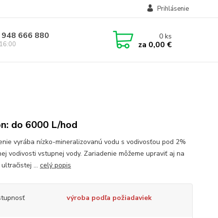
Prihlásenie
 948 666 880
0
ks
za
0,00 €
 16:00
n: do 6000 L/hod
enie vyrába nízko-mineralizovanú vodu s vodivosťou pod 2%
ej vodivosti vstupnej vody. Zariadenie môžeme upraviť aj na
ultračistej ...
celý popis
tupnosť
výroba podľa požiadaviek