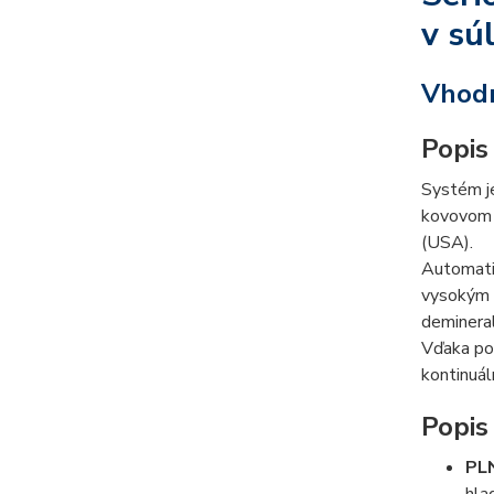
v sú
Vhodn
Popis
Systém je
kovovom 
(USA).
Automatiz
vysokým 
deminera
Vďaka pou
kontinuál
Popis
PL
hla