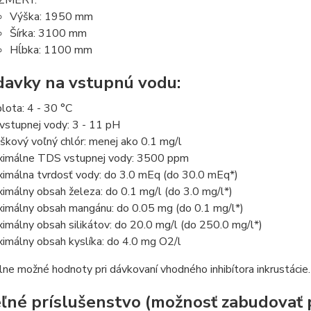
Výška: 1950 mm
Šírka: 3100 mm
Hĺbka: 1100 mm
davky na vstupnú vodu:
lota: 4 - 30 °C
vstupnej vody: 3 - 11 pH
škový voľný chlór: menej ako 0.1 mg/l
imálne TDS vstupnej vody: 3500 ppm
imálna tvrdosť vody: do 3.0 mEq (do 30.0 mEq*)
imálny obsah železa: do 0.1 mg/l (do 3.0 mg/l*)
imálny obsah mangánu: do 0.05 mg (do 0.1 mg/l*)
imálny obsah silikátov: do 20.0 mg/l (do 250.0 mg/l*)
imálny obsah kyslíka: do 4.0 mg O2/l
ne možné hodnoty pri dávkovaní vhodného inhibítora inkrustácie.
eľné príslušenstvo (možnosť zabudovať p