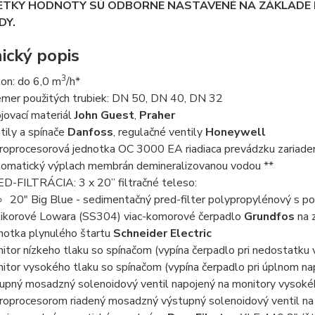
ETKY HODNOTY SÚ ODBORNE NASTAVENÉ NA ZÁKLADE P
DY.
ický popis
3
on: do 6,0 m
/h*
emer použitých trubiek: DN 50, DN 40, DN 32
jovací materiál
John Guest
,
Praher
tily a spínače
Danfoss
, regulačné ventily
Honeywell
roprocesorová jednotka OC 3000 EA riadiaca prevádzku zariade
omatický výplach membrán demineralizovanou vodou **
D-FILTRÁCIA: 3 x 20” filtračné teleso:
20" Big Blue - sedimentačný pred-filter polypropylénový s po
ikorové Lowara (SS304) viac-komorové čerpadlo
Grundfos
na 
notka plynulého štartu
Schneider Electric
itor nízkeho tlaku so spínačom (vypína čerpadlo pri nedostatku 
itor vysokého tlaku so spínačom (vypína čerpadlo pri úplnom n
upný mosadzný solenoidový ventil napojený na monitory vysokéh
roprocesorom riadený mosadzný výstupný solenoidový ventil n