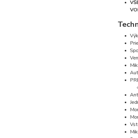
VŠ
VO
Techn
Výk
Pri
Spo
Ven
Mik
Aut
PRE
Ant
Jed
Mon
Mon
Vst
Mik