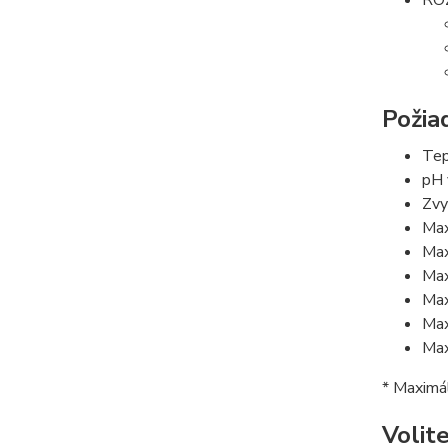
Požia
Tep
pH 
Zvy
Max
Max
Max
Max
Max
Max
* Maximál
Volit